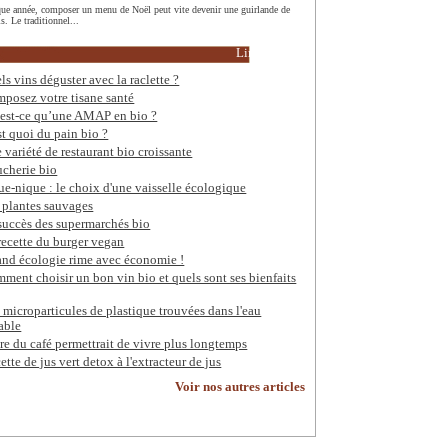
ue année, composer un menu de Noël peut vite devenir une guirlande de
s. Le traditionnel...
Lire la suite
ls vins déguster avec la raclette ?
posez votre tisane santé
est-ce qu’une AMAP en bio ?
st quoi du pain bio ?
 variété de restaurant bio croissante
cherie bio
ue-nique : le choix d'une vaisselle écologique
 plantes sauvages
succès des supermarchés bio
recette du burger vegan
nd écologie rime avec économie !
ment choisir un bon vin bio et quels sont ses bienfaits
 microparticules de plastique trouvées dans l'eau
able
re du café permettrait de vivre plus longtemps
ette de jus vert detox à l'extracteur de jus
Voir nos autres articles