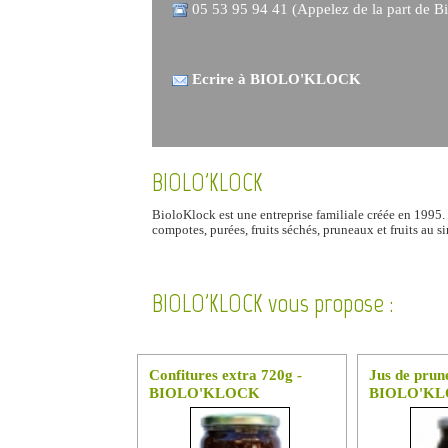
05 53 95 94 41 (Appelez de la part de Bi
Ecrire à BIOLO'KLOCK
BIOLO'KLOCK
BioloKlock est une entreprise familiale créée en 1995. 
compotes, purées, fruits séchés, pruneaux et fruits au 
BIOLO'KLOCK vous propose :
Confitures extra 720g -
Jus de prun
BIOLO'KLOCK
BIOLO'K