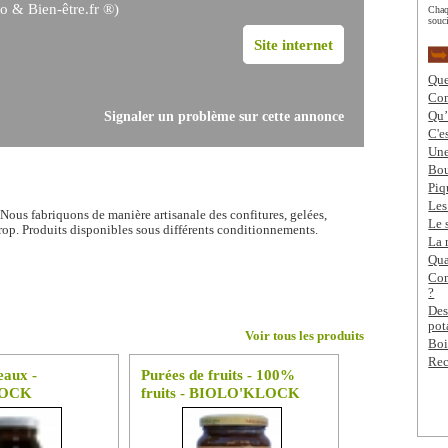
o & Bien-être.fr ®)
Chaq
souci
Site internet
Que
Com
Signaler un problème sur cette annonce
Qu’
C'e
Une
Bou
Piq
Les
Nous fabriquons de manière artisanale des confitures, gelées,
Le 
sirop. Produits disponibles sous différents conditionnements.
La 
Qua
Com
?
Des
pot
Voir tous les produits
Boi
Rec
eaux -
Purées de fruits - 100%
LOCK
fruits - BIOLO'KLOCK