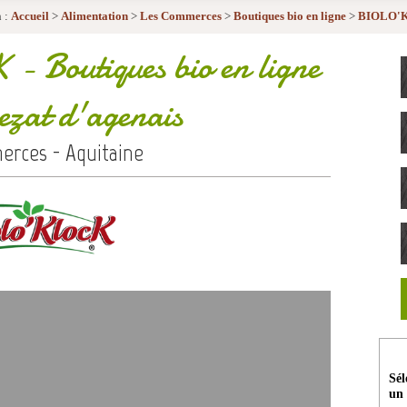
 :
Accueil
>
Alimentation
>
Les Commerces
>
Boutiques bio en ligne
>
BIOLO'
K
- Boutiques bio en ligne
zat d'agenais
rces - Aquitaine
Sél
un