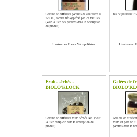
Gamme de différents parfums de confitures de
Jus de pruneaux Bio
720 ml, format très apprécié par les familles.
(Voir la liste des parfums dans la description
du produit)
Livraison en France Métropolitaine
Livraison en F
Fruits séchés -
Gelées de fr
BIOLO'KLOCK
BIOLO'K
Gamme de différents fruits séchés Bio. (Voir
Gamme de différent
la liste complète dans la description du
fruits en pots de 21
produit)
parfums dans la des