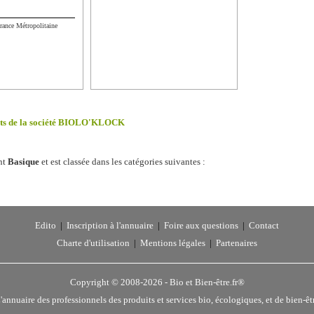
rance Métropolitaine
uits de la société BIOLO'KLOCK
nt
Basique
et est classée dans les catégories suivantes :
Edito
|
Inscription à l'annuaire
|
Foire aux questions
|
Contact
Charte d'utilisation
|
Mentions légales
|
Partenaires
Copyright © 2008-2026 -
Bio et Bien-être.fr®
'annuaire des professionnels des produits et services bio, écologiques, et de bien-êt