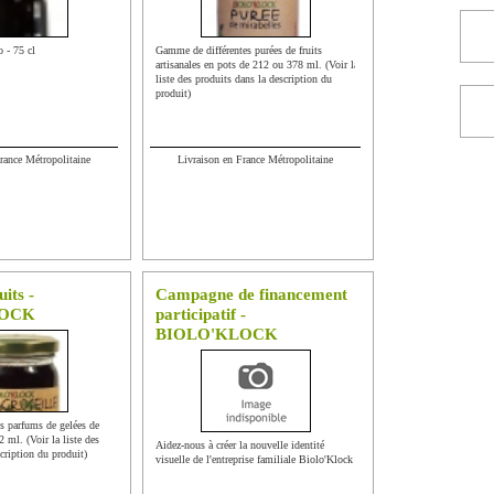
 - 75 cl
Gamme de différentes purées de fruits
artisanales en pots de 212 ou 378 ml. (Voir la
liste des produits dans la description du
produit)
rance Métropolitaine
Livraison en France Métropolitaine
uits -
Campagne de financement
LOCK
participatif -
BIOLO'KLOCK
s parfums de gelées de
2 ml. (Voir la liste des
Aidez-nous à créer la nouvelle identité
cription du produit)
visuelle de l'entreprise familiale Biolo'Klock !