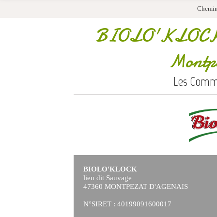
Chemin
BIOLO'KLOC
Montpe
Les Comme
BIOLO'KLOCK
lieu dit Sauvage
47360 MONTPEZAT D'AGENAIS
N°SIRET : 40199091600017