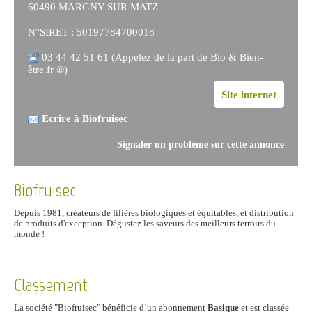
60490 MARGNY SUR MATZ
N°SIRET : 50197784700018
03 44 42 51 61 (Appelez de la part de Bio & Bien-
être.fr ®)
Site internet
Ecrire à Biofruisec
Signaler un problème sur cette annonce
Biofruisec
Depuis 1981, créateurs de filières biologiques et équitables, et distribution
de produits d'exception. Dégustez les saveurs des meilleurs terroirs du
monde !
Classement
La société "Biofruisec" bénéficie d’un abonnement
Basique
et est classée