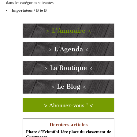
dans les catégories suivantes :
Importateur / B to B
> L’Annuaire <
> L’Agenda <
> La Boutique <
> Le Blog <
> Abonnez-vous ! <
Derniers articles
Phare d’Eckmühl 1ère place du classement de
Greenpeace