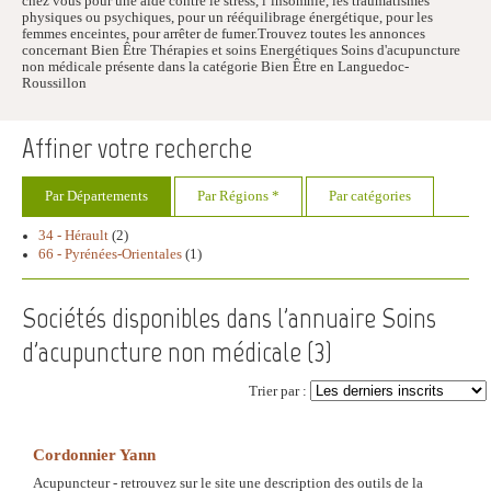
chez vous pour une aide contre le stress, l’insomnie, les traumatismes
physiques ou psychiques, pour un rééquilibrage énergétique, pour les
femmes enceintes, pour arrêter de fumer.Trouvez toutes les annonces
concernant Bien Être Thérapies et soins Energétiques Soins d'acupuncture
non médicale présente dans la catégorie Bien Être en Languedoc-
Roussillon
Affiner votre recherche
Par Départements
Par Régions *
Par catégories
34 - Hérault
(2)
66 - Pyrénées-Orientales
(1)
Sociétés disponibles dans l'annuaire Soins
d'acupuncture non médicale (
3
)
Trier par :
Cordonnier Yann
Acupuncteur - retrouvez sur le site une description des outils de la