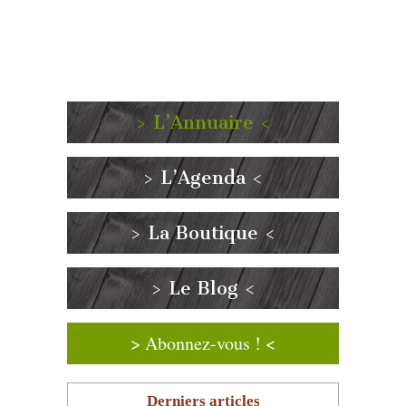
> L’Annuaire <
> L’Agenda <
> La Boutique <
> Le Blog <
> Abonnez-vous ! <
Derniers articles