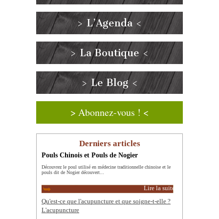
> L’Agenda <
> La Boutique <
> Le Blog <
> Abonnez-vous ! <
Derniers articles
Pouls Chinois et Pouls de Nogier
Découvrez le poul utilisé en médecine traditionnelle chinoise et le
pouls dit de Nogier découvert...
Lire la suite
Qu'est-ce que l'acupuncture et que soigne-t-elle ?
L'acupuncture