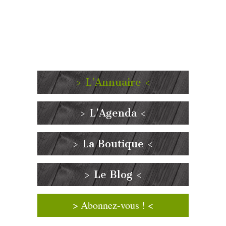
> L’Annuaire <
> L’Agenda <
> La Boutique <
> Le Blog <
> Abonnez-vous ! <