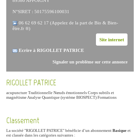
89380 APPOIGNY
N°SIRET : 50175596100031
06 62 69 62 17 (Appelez de la part de Bio & Bien-
être.fr ®)
Site internet
Ecrire à RIGOLLET PATRICE
Signaler un problème sur cette annonce
RIGOLLET PATRICE
acupuncture Traditionnelle Nœuds émotionnels Corps subtils et
magnétisme Analyse Quantique (système BIOSPECT) Formations
Classement
La société "RIGOLLET PATRICE" bénéficie d’un abonnement
Basique
et
est classée dans les catégories suivantes :