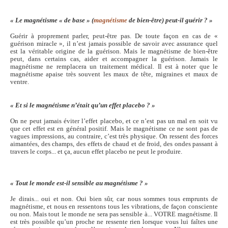
« Le magnétisme « de base » (
magnétisme
de bien-être) peut-il guérir ? »
Guérir à proprement parler, peut-être pas. De toute façon en cas de «
guérison miracle », il n’est jamais possible de savoir avec assurance quel
est la véritable origine de la guérison. Mais le magnétisme de bien-être
peut, dans certains cas, aider et accompagner la guérison. Jamais le
magnétisme ne remplacera un traitement médical. Il est à noter que le
magnétisme apaise très souvent les maux de tête, migraines et maux de
ventre.
« Et si le magnétisme n’était qu’un effet placebo ? »
On ne peut jamais éviter l’effet placebo, et ce n’est pas un mal en soit vu
que cet effet est en général positif. Mais le magnétisme ce ne sont pas de
vagues impressions, au contraire, c’est très physique. On ressent des forces
aimantées, des champs, des effets de chaud et de froid, des ondes passant à
travers le corps... et ça, aucun effet placebo ne peut le produire.
« Tout le monde est-il sensible au magnétisme ? »
Je dirais... oui et non. Oui bien sûr, car nous sommes tous emprunts de
magnétisme, et nous en ressentons tous les vibrations, de façon consciente
ou non. Mais tout le monde ne sera pas sensible à... VOTRE magnétisme. Il
est très possible qu’un proche ne ressente rien lorsque vous lui faîtes une