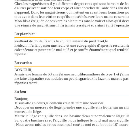
Chez les magnétiseurs il y a différents degrés ceux qui sont barreurs de fe
d'autres peuvent sortir de leur corps et aller chercher de l'aide dans l'au de
s'apprend. Donc les magnétiseurs qui mettent en avant leurs formations pour
tous avoir dans leur vitrine ce qu'ils ont séchés avec leurs mains ce serait
Mon fils a été guéri de ses verrues plantaires sans le voir et alors qu'il dev
une séance de magnétisme il n'a jamais ressaigné et a ainsi évité l'opératio
Par
plombier
souffrant de douleurs sous la voute plantaire du pied droit,le
médecin m'a fait passer une radio et une echographie d' apres le resultat r
calcanéenne et pourtant le mal et là et je souffre énormément.quel remède?
reponse.
Par
cardon
BONJOUR,
Je suis une femme de 63 ans j'ai une neurufibromathose de type 1 et j'aimer
me faire disparaître ces nodules un peu disgracieux le lazer ne marche pas ou
réponses merci
Par
ben
Bonjour,
Je suis allé en cours,le contenu était de faire une boussole.
Découper un morceau de liège, prendre une aiguille et la frotter sur un aima
morceau de liège.
Mettre le liège et aiguille dans une bassine d'eau et normalement l'aiguill
Sur quatre bassines avec l'aiguille , tous indiqué le nord sauf mon aiguille
. Nous avons mis les autres bassines à coté de moi et au bout de 10' toutes 