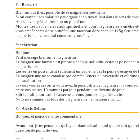
Par
Bernard
Bien sur oui il est possible de se magnétiser soi-même.
Si on connait ses polarités par organe et en travaillant dans le sens de char
Alors je vais gêner plus d un ou plus d'une
Montez très haut en élévation spirituelle et vous magnétiserez a en être é
vous empêcherez de se putréfier une morceau de viande de 125g Seulemen
magnétiser, je vous dirai comment vous élever
Par
christian
Bonjour.
Petit message bref sur le magnetisme.
Le magnetisme humain est propre a chaque individu, certains possedent 
magnetiseurs.
Les autres en possendent seulement un peu et la pas la peine d'essayer de la
Le magnetisme ne se canalise pas comme l'energie universelle et est dinc d
de canalisation.
Si vous voulez savoir si vous avez la possibilité de magnétiser, il vous su
entre vos mains, 10 minutes par jour pendant une dizaine de jour.
Soit le fruit pourri soi il s'asseche et vous pourrez le garder a vie.
Nous ne sommes pas tous des magnétiseurs ! et heureusement...
Par
Alexis Delune
Bonjour, et merci de votre commentaire.
Avant tout, je ne pense pas qu'il y ait dans l'absolu quoi que ce soit qui refl
question de point de vue.