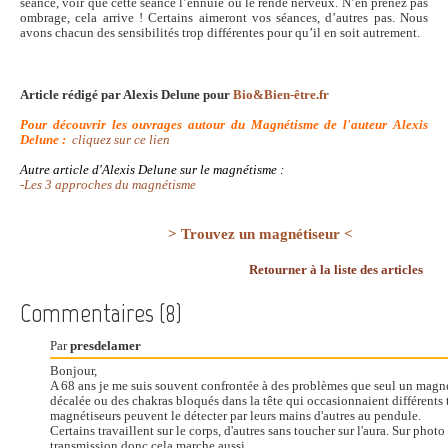
séance, voir que cette séance l’ennuie ou le rende nerveux. N’en prenez pas
ombrage, cela arrive ! Certains aimeront vos séances, d’autres pas. Nous
avons chacun des sensibilités trop différentes pour qu’il en soit autrement.
Article rédigé par Alexis Delune pour
Bio&Bien-être.fr
Pour découvrir les ouvrages autour du Magnétisme de l'auteur Alexis
Delune :
cliquez sur ce lien
Autre article d'Alexis Delune sur le magnétisme :
-Les 3 approches du magnétisme
> Trouvez un magnétiseur <
Retourner à la liste des articles
Commentaires (8)
Par
presdelamer
Bonjour,
A 68 ans je me suis souvent confrontée à des problèmes que seul un magn
décalée ou des chakras bloqués dans la tête qui occasionnaient différents t
magnétiseurs peuvent le détecter par leurs mains d'autres au pendule.
Certains travaillent sur le corps, d'autres sans toucher sur l'aura. Sur phot
transmission donc cela marche aussi.