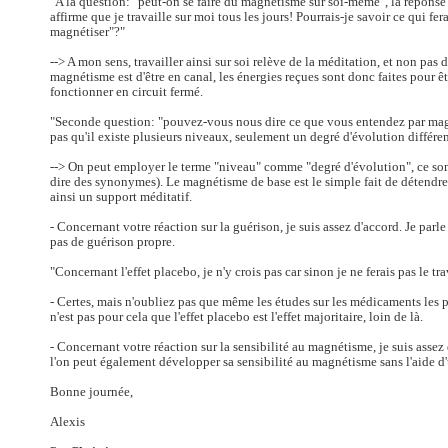
"A la question: "peut-on se faire du magnétisme sur soi-même", la réponse 
affirme que je travaille sur moi tous les jours! Pourrais-je savoir ce qui fera
magnétiser"?"
--> A mon sens, travailler ainsi sur soi relève de la méditation, et non pa
magnétisme est d'être en canal, les énergies reçues sont donc faites pour êt
fonctionner en circuit fermé.
"Seconde question: "pouvez-vous nous dire ce que vous entendez par mag
pas qu'il existe plusieurs niveaux, seulement un degré d'évolution différe
--> On peut employer le terme "niveau" comme "degré d'évolution", ce sont
dire des synonymes). Le magnétisme de base est le simple fait de détendr
ainsi un support méditatif.
- Concernant votre réaction sur la guérison, je suis assez d'accord. Je parle
pas de guérison propre.
"Concernant l'effet placebo, je n'y crois pas car sinon je ne ferais pas le t
- Certes, mais n'oubliez pas que même les études sur les médicaments les p
n'est pas pour cela que l'effet placebo est l'effet majoritaire, loin de là.
- Concernant votre réaction sur la sensibilité au magnétisme, je suis assez 
l'on peut également développer sa sensibilité au magnétisme sans l'aide d'
Bonne journée,
Alexis