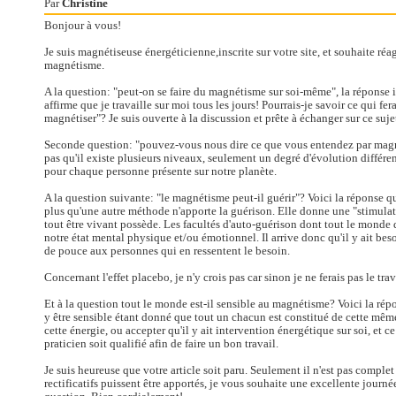
Par
Christine
Bonjour à vous!
Je suis magnétiseuse énergéticienne,inscrite sur votre site, et souhaite réa
magnétisme.
A la question: "peut-on se faire du magnétisme sur soi-même", la réponse i
affirme que je travaille sur moi tous les jours! Pourrais-je savoir ce qui fera
magnétiser"? Je suis ouverte à la discussion et prête à échanger sur ce suje
Seconde question: "pouvez-vous nous dire ce que vous entendez par magn
pas qu'il existe plusieurs niveaux, seulement un degré d'évolution différen
pour chaque personne présente sur notre planète.
A la question suivante: "le magnétisme peut-il guérir"? Voici la réponse q
plus qu'une autre méthode n'apporte la guérison. Elle donne une "stimula
tout être vivant possède. Les facultés d'auto-guérison dont tout le monde d
notre état mental physique et/ou émotionnel. Il arrive donc qu'il y ait be
de pouce aux personnes qui en ressentent le besoin.
Concernant l'effet placebo, je n'y crois pas car sinon je ne ferais pas le tr
Et à la question tout le monde est-il sensible au magnétisme? Voici la rép
y être sensible étant donné que tout un chacun est constitué de cette même
cette énergie, ou accepter qu'il y ait intervention énergétique sur soi, et ce
praticien soit qualifié afin de faire un bon travail.
Je suis heureuse que votre article soit paru. Seulement il n'est pas complet 
rectificatifs puissent être apportés, je vous souhaite une excellente journé