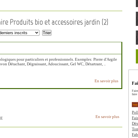
re Produits bio et accessoires jardin (
2
)
ologiques pour particuliers et professionnels. Exemples: Pierre d'Argile
avon Détachant, Dégraissant, Adoucissant, Gel WC, Détartrant, ..
En savoir plus
Fai
Fair
faire
Pol
En savoir plus
Fai
RE
Dés
Ton
Fab