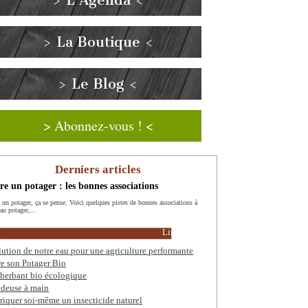
> L’Agenda <
> La Boutique <
> Le Blog <
> Abonnez-vous ! <
Derniers articles
re un potager : les bonnes associations
e un potager, ça se pense. Voici quelques pistes de bonnes associations à
 au potager,...
Lire la suite
lution de notre eau pour une agriculture performante
re son Potager Bio
herbant bio écologique
deuse à main
riquer soi-même un insecticide naturel