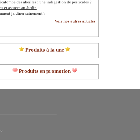
écatombe des abeilles : une indigestion de pesticides ?
cs et astuces au Jardin
ment jardiner sainement ?
Voir nos autres articles
Produits à la une
Produits en promotion
re