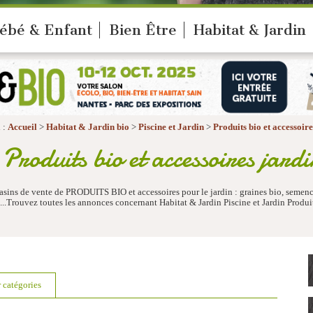
ébé & Enfant
Bien Être
Habitat & Jardin
 :
Accueil
>
Habitat & Jardin bio
>
Piscine et Jardin
>
Produits bio et accessoire
roduits bio et accessoires jard
asins de vente de PRODUITS BIO et accessoires pour le jardin : graines bio, semence
...Trouvez toutes les annonces concernant Habitat & Jardin Piscine et Jardin Produit
r catégories