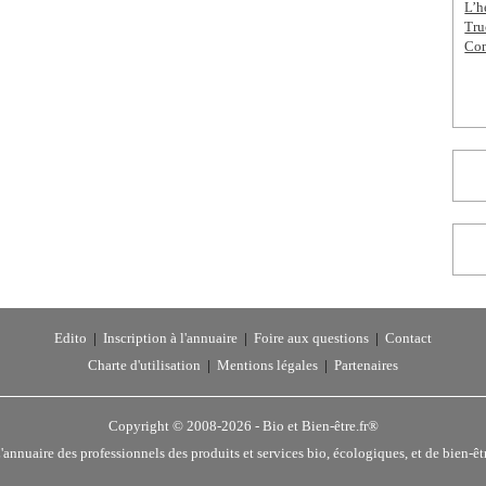
L’h
Tru
Com
Edito
|
Inscription à l'annuaire
|
Foire aux questions
|
Contact
Charte d'utilisation
|
Mentions légales
|
Partenaires
Copyright © 2008-2026 -
Bio et Bien-être.fr®
'annuaire des professionnels des produits et services bio, écologiques, et de bien-êt