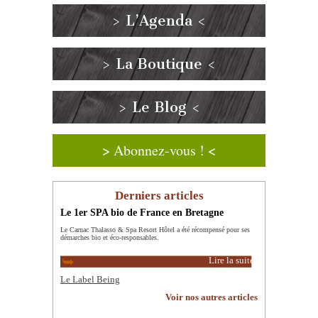
> L’Agenda <
> La Boutique <
> Le Blog <
> Abonnez-vous ! <
Derniers articles
Le 1er SPA bio de France en Bretagne
Le Carnac Thalasso & Spa Resort Hôtel a été récompensé pour ses
démarches bio et éco-responsables.
Lire la suite
Le Label Being
Voir nos autres articles