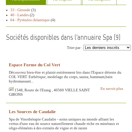
33 - Gironde
(3)
40 - Landes
(2)
64 - Pyrénées-Atlantique
(4)
Sociétés disponibles dans l'annuaire Spa (
9
)
Trier par :
Espace Forme du Col Vert
Découvrez bien-être et plaisir entièrement bio dans l'Espace détente du
COL VERT. Esthétique, modelage du corps, sauna, hammam,bain
hydromassant...
En savoir plus
1548, Route de l'Etang , 40560 VIELLE SAINT
GIRONS
Les Sources de Caudalie
Spa de Vinothérapie Caudalie - soins uniques au monde alliant les
vertus d'une eau de source naturellement chaude riche en minéraux et
oligo-éléménts à des extraits de vigne et de raisin