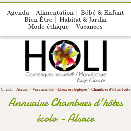
Agenda
Alimentation
Bébé & Enfant
Bien Être
Habitat & Jardin
Mode éthique
Vacances
Chemin :
Accueil
>
Vacances bio
>
Lieux écologiques
>
Chambres d'hôtes écolo
Annuaire Chambres d'hôtes
écolo - Alsace