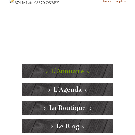
En savoir plus
374 le Lait, 68370 ORBEY
> L’Annuaire <
> L’Agenda <
> La Boutique <
> Le Blog <