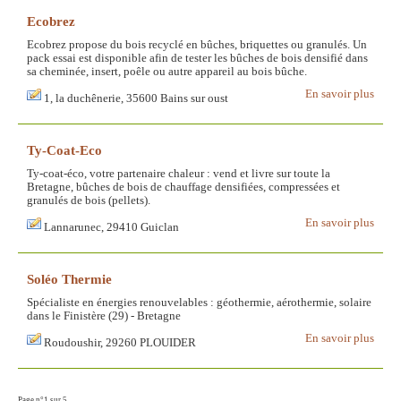
Ecobrez
Ecobrez propose du bois recyclé en bûches, briquettes ou granulés. Un
pack essai est disponible afin de tester les bûches de bois densifié dans
sa cheminée, insert, poêle ou autre appareil au bois bûche.
En savoir plus
1, la duchênerie, 35600 Bains sur oust
Ty-Coat-Eco
Ty-coat-éco, votre partenaire chaleur : vend et livre sur toute la
Bretagne, bûches de bois de chauffage densifiées, compressées et
granulés de bois (pellets).
En savoir plus
Lannarunec, 29410 Guiclan
Soléo Thermie
Spécialiste en énergies renouvelables : géothermie, aérothermie, solaire
dans le Finistère (29) - Bretagne
En savoir plus
Roudoushir, 29260 PLOUIDER
Page n°1 sur 5