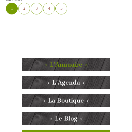
1
2
3
4
5
> L’Annuaire <
> L’Agenda <
> La Boutique <
> Le Blog <