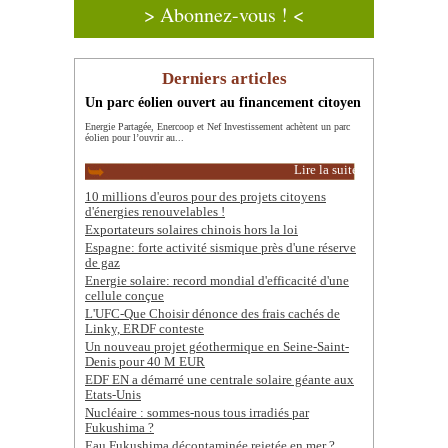
> Abonnez-vous ! <
Derniers articles
Un parc éolien ouvert au financement citoyen
Energie Partagée, Enercoop et Nef Investissement achètent un parc
éolien pour l’ouvrir au...
Lire la suite
10 millions d'euros pour des projets citoyens
d'énergies renouvelables !
Exportateurs solaires chinois hors la loi
Espagne: forte activité sismique près d'une réserve
de gaz
Energie solaire: record mondial d'efficacité d'une
cellule conçue
L'UFC-Que Choisir dénonce des frais cachés de
Linky, ERDF conteste
Un nouveau projet géothermique en Seine-Saint-
Denis pour 40 M EUR
EDF EN a démarré une centrale solaire géante aux
Etats-Unis
Nucléaire : sommes-nous tous irradiés par
Fukushima ?
Eau Fukushima décontaminée rejetée en mer ?