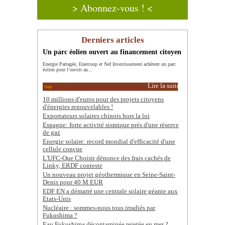
> Abonnez-vous ! <
Derniers articles
Un parc éolien ouvert au financement citoyen
Energie Partagée, Enercoop et Nef Investissement achètent un parc
éolien pour l’ouvrir au...
Lire la suite
10 millions d'euros pour des projets citoyens
d'énergies renouvelables !
Exportateurs solaires chinois hors la loi
Espagne: forte activité sismique près d'une réserve
de gaz
Energie solaire: record mondial d'efficacité d'une
cellule conçue
L'UFC-Que Choisir dénonce des frais cachés de
Linky, ERDF conteste
Un nouveau projet géothermique en Seine-Saint-
Denis pour 40 M EUR
EDF EN a démarré une centrale solaire géante aux
Etats-Unis
Nucléaire : sommes-nous tous irradiés par
Fukushima ?
Eau Fukushima décontaminée rejetée en mer ?