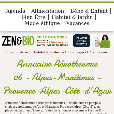
Agenda
Alimentation
Bébé & Enfant
Bien Être
Habitat & Jardin
Mode éthique
Vacances
Chemin :
Accueil
>
Habitat & Jardin bio
>
Les Energies
>
Aérothermie
Annuaire Aérothermie
06 - Alpes-Maritimes -
Provence-Alpes-Côte-d'Azur
Annuaire Aérothermie : liste des fabricants et installateurs en pompe à
chaleur aerothermique Alpes-Maritimes Provence-Alpes-Côte-d'Azur,
plancher chauffant. Trouvez toutes les annonces concernant Habitat &