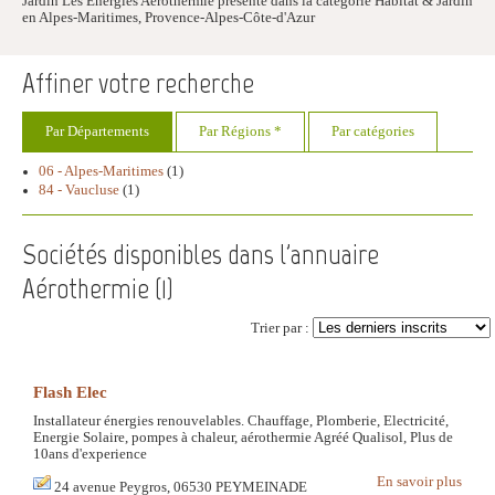
Jardin Les Energies Aérothermie présente dans la catégorie Habitat & Jardin
en Alpes-Maritimes, Provence-Alpes-Côte-d'Azur
Affiner votre recherche
Par Départements
Par Régions *
Par catégories
06 - Alpes-Maritimes
(1)
84 - Vaucluse
(1)
Sociétés disponibles dans l'annuaire
Aérothermie (
1
)
Trier par :
Flash Elec
Installateur énergies renouvelables. Chauffage, Plomberie, Electricité,
Energie Solaire, pompes à chaleur, aérothermie Agréé Qualisol, Plus de
10ans d'experience
En savoir plus
24 avenue Peygros, 06530 PEYMEINADE