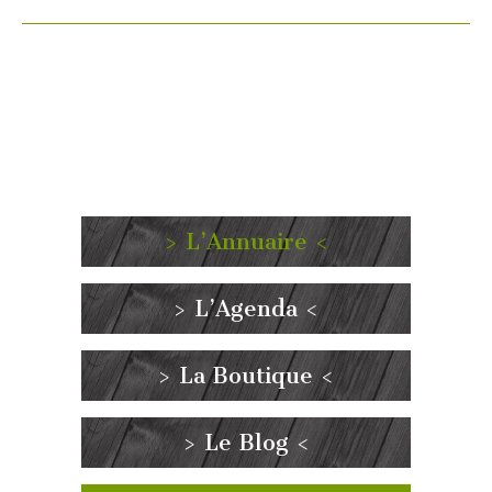
> L’Annuaire <
> L’Agenda <
> La Boutique <
> Le Blog <