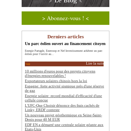
> Le Blog <
> Abonnez-vous ! <
Derniers articles
Un parc éolien ouvert au financement citoyen
Energie Partagée, Enercoop et Nef Investissement achètent un parc
éolien pour l’ouvrir au...
Lire la suite
10 millions d'euros pour des projets citoyens
d'énergies renouvelables !
Exportateurs solaires chinois hors la loi
Espagne: forte activité sismique près d'une réserve
de gaz
Energie solaire: record mondial d'efficacité d'une
cellule conçue
L'UFC-Que Choisir dénonce des frais cachés de
Linky, ERDF conteste
Un nouveau projet géothermique en Seine-Saint-
Denis pour 40 M EUR
EDF EN a démarré une centrale solaire géante aux
Etats-Unis