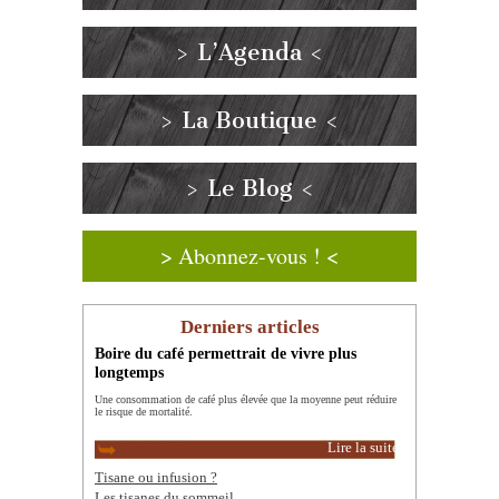
> L’Agenda <
> La Boutique <
> Le Blog <
> Abonnez-vous ! <
Derniers articles
Boire du café permettrait de vivre plus
longtemps
Une consommation de café plus élevée que la moyenne peut réduire
le risque de mortalité.
Lire la suite
Tisane ou infusion ?
Les tisanes du sommeil