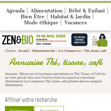
Agenda
Alimentation
Bébé & Enfant
Bien Être
Habitat & Jardin
Mode éthique
Vacances
Chemin :
Accueil
>
Alimentation bio
>
Les Commerces
>
Thé, tisane, café
Annuaire Thé, tisane, café
Annuaire - Découvrez les boutiques spécialisées en Thé, Tisane, et Café bio
en vente près de chez vous Trouvez toutes les annonces concernant
Alimentation Les Commerces Thé, tisane, café présente dans la catégorie
Alimentation
Affiner votre recherche
Par Régions *
Par catégories