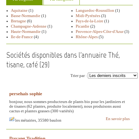
Aquitaine
(1)
Languedoc-Roussillon
(1)
Basse-Normandie
(1)
Midi-Pyrénées
(3)
Bretagne
(6)
Pays-de-la-Loire
(1)
Champagne-Ardenne
(1)
Picardie
(2)
Haute-Normandie
(1)
Provence-Alpes-Côte-d'Azur
(3)
Ile-de-France
(4)
Rhône-Alpes
(5)
Sociétés disponibles dans l'annuaire Thé,
tisane, café (
29
)
Trier par :
persehais sophie
bonjour, nous sommes producteurs de plants bio pour les jardiniers et
de tisanes (62 plantes, produite localement), nous produisons aussi
cactus et plantes grasses (300 variétés)
En savoir plus
les métairies, 35580 baulon
Dayang Tradition