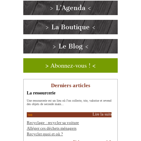
> L’Agenda <
> La Boutique <
> Le Blog <
> Abonnez-vous ! <
Derniers articles
La ressourcerie
Une ressourcerie est un lieu où l'on collecte, trie, valorise et revend
des objets de seconde main...
Lire la suite
Recyclage : recycler sa voiture
Alléger ces déchets ménagers
Recycler quoi et où ?