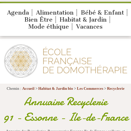
Agenda
Alimentation
Bébé & Enfant
Bien Être
Habitat & Jardin
Mode éthique
Vacances
Chemin :
Accueil
>
Habitat & Jardin bio
>
Les Commerces
>
Recyclerie
Annuaire Recyclerie
91 - Essonne - Ile-de-France