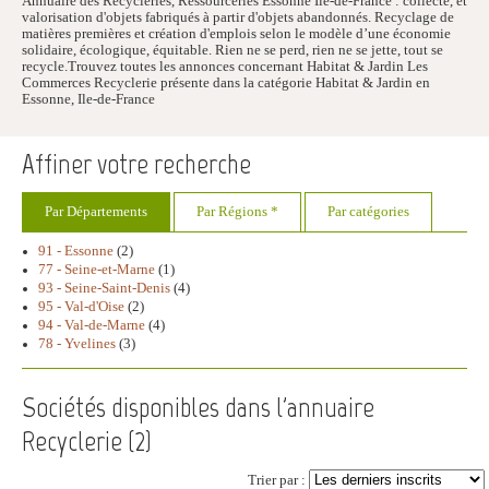
Annuaire des Recycleries, Ressourceries Essonne Ile-de-France : collecte, et
valorisation d'objets fabriqués à partir d'objets abandonnés. Recyclage de
matières premières et création d'emplois selon le modèle d’une économie
solidaire, écologique, équitable. Rien ne se perd, rien ne se jette, tout se
recycle.Trouvez toutes les annonces concernant Habitat & Jardin Les
Commerces Recyclerie présente dans la catégorie Habitat & Jardin en
Essonne, Ile-de-France
Affiner votre recherche
Par Départements
Par Régions *
Par catégories
91 - Essonne
(2)
77 - Seine-et-Marne
(1)
93 - Seine-Saint-Denis
(4)
95 - Val-d'Oise
(2)
94 - Val-de-Marne
(4)
78 - Yvelines
(3)
Sociétés disponibles dans l'annuaire
Recyclerie (
2
)
Trier par :