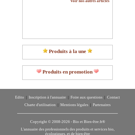
Voir nos autres articles
Produits à la une
Produits en promotion
Edito
|
Inscription à l'annuaire
|
Foire aux questions
|
Contact
Charte d'utilisation
|
Mentions légales
|
Partenaires
Copyright © 2008-2026 -
Bio et Bien-être.fr®
L'annuaire des professionnels des produits et services bio,
écologiques, et de bien-être