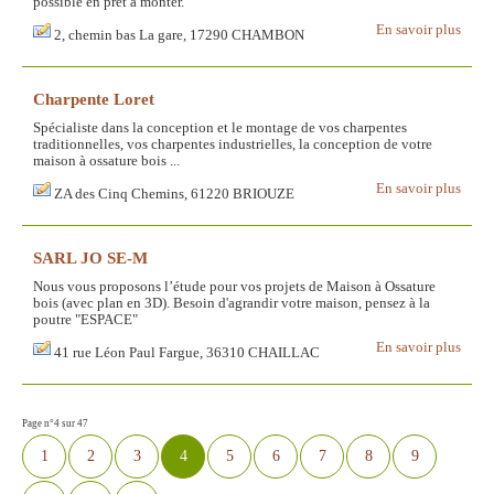
possible en prêt à monter.
En savoir plus
2, chemin bas La gare, 17290 CHAMBON
Charpente Loret
Spécialiste dans la conception et le montage de vos charpentes
traditionnelles, vos charpentes industrielles, la conception de votre
maison à ossature bois ...
En savoir plus
ZA des Cinq Chemins, 61220 BRIOUZE
SARL JO SE-M
Nous vous proposons l’étude pour vos projets de Maison à Ossature
bois (avec plan en 3D). Besoin d'agrandir votre maison, pensez à la
poutre "ESPACE"
En savoir plus
41 rue Léon Paul Fargue, 36310 CHAILLAC
Page n°4 sur 47
1
2
3
4
5
6
7
8
9