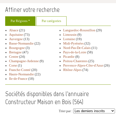
Affiner votre recherche
Par Régions *
Par catégories
Alsace
(21)
Languedoc-Roussillon
(29)
Aquitaine
(73)
Limousin
(9)
Auvergne
(13)
Lorraine
(19)
Basse-Normandie
(22)
Midi-Pyrénées
(32)
Bourgogne
(3)
Nord-Pas-De-Calais
(11)
Bretagne
(47)
Pays-de-la-Loire
(58)
Centre
(24)
Picardie
(8)
Champagne-Ardenne
(9)
Poitou-Charentes
(25)
Corse
(1)
Provence-Alpes-Côte-d'Azur
(26)
Franche-Comté
(20)
Rhône-Alpes
(74)
Haute-Normandie
(22)
Ile-de-France
(18)
Sociétés disponibles dans l'annuaire
Constructeur Maison en Bois (
564
)
Trier par :