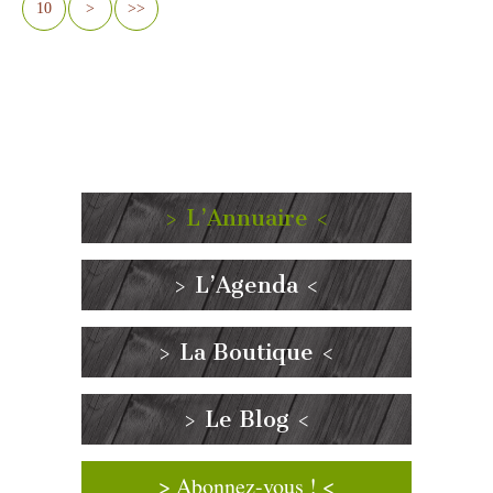
10
>
>>
> L’Annuaire <
> L’Agenda <
> La Boutique <
> Le Blog <
> Abonnez-vous ! <