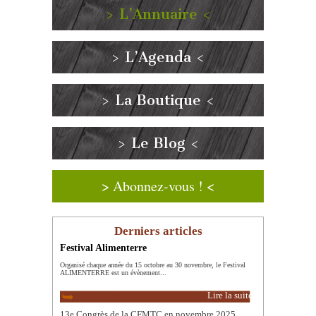
> L’Annuaire <
> L’Agenda <
> La Boutique <
> Le Blog <
> Abonnez-vous ! <
Derniers articles
Festival Alimenterre
Organisé chaque année du 15 octobre au 30 novembre, le Festival
ALIMENTERRE est un évènement...
Lire la suite
13e Congrès de la CFMTC en novembre 2025