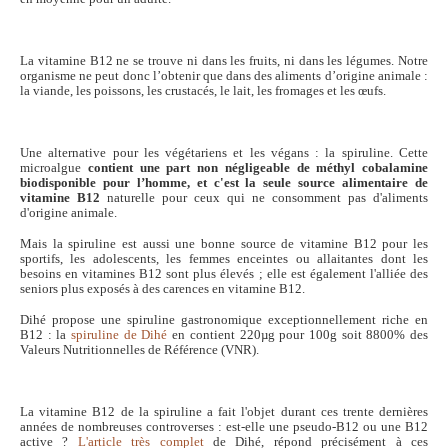
La vitamine B12 ne se trouve ni dans les fruits, ni dans les légumes. Notre
organisme ne peut donc l’obtenir que dans des aliments d’origine animale :
la viande, les poissons, les crustacés, le lait, les fromages et les œufs.
Une alternative pour les végétariens et les végans : la spiruline. Cette
microalgue
contient une part non négligeable de méthyl cobalamine
biodisponible pour l’homme, et c'est la seule
source alimentaire de
vitamine B12
naturelle pour ceux qui ne consomment pas d'aliments
d'origine animale.
Mais la spiruline est aussi une bonne source de vitamine B12 pour les
sportifs, les adolescents, les femmes enceintes ou allaitantes dont les
besoins en vitamines B12 sont plus élevés ; elle est également l'alliée des
seniors plus exposés à des carences en vitamine B12.
Dihé propose une spiruline gastronomique exceptionnellement riche en
B12 : la
spiruline de Dihé
en contient 220µg pour 100g soit 8800% des
Valeurs Nutritionnelles de Référence (VNR).
La vitamine B12 de la spiruline a fait l'objet durant ces trente dernières
années de nombreuses controverses : est-elle une pseudo-B12 ou une B12
active ?
L'article très complet
de Dihé, répond précisément à ces