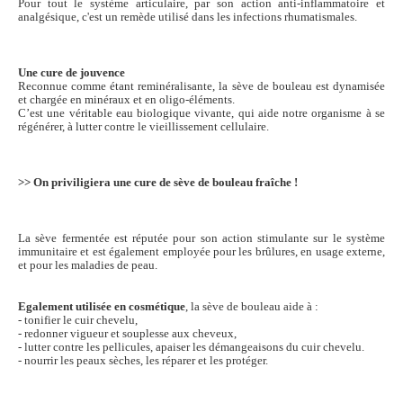
Pour tout le système articulaire, par son action anti-inflammatoire et
analgésique, c'est un remède utilisé dans les infections rhumatismales.
Une cure de jouvence
Reconnue comme étant reminéralisante, la sève de bouleau est dynamisée
et chargée en minéraux et en oligo-éléments.
C’est une véritable eau biologique vivante, qui aide notre organisme à se
régénérer, à lutter contre le vieillissement cellulaire.
>> On priviligiera une cure de sève de bouleau fraîche !
La sève fermentée est réputée pour son action stimulante sur le système
immunitaire et est également employée pour les brûlures, en usage externe,
et pour les maladies de peau.
Egalement utilisée en cosmétique
, la sève de bouleau aide à :
- tonifier le cuir chevelu,
- redonner vigueur et souplesse aux cheveux,
- lutter contre les pellicules, apaiser les démangeaisons du cuir chevelu.
- nourrir les peaux sèches, les réparer et les protéger.