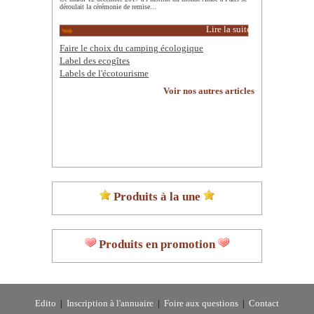
déroulait la cérémonie de remise...
Lire la suite
Faire le choix du camping écologique
Label des ecogîtes
Labels de l'écotourisme
Voir nos autres articles
Produits à la une
Produits en promotion
Edito
|
Inscription à l'annuaire
|
Foire aux questions
|
Contact