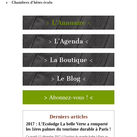
Chambres d'hôtes écolo
> L’Annuaire <
> L’Agenda <
> La Boutique <
> Le Blog <
> Abonnez-vous ! <
Derniers articles
2017 : L’Ecolodge La belle Verte a remporté
les 1ères palmes du tourisme durable à Paris !
Ce mardi 12 décembre 2017 à l’institut du monde Arabe à Paris se