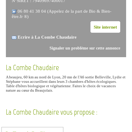
N°SIRET : 79409697400017
06 80 41 38 04 (Appelez de la part de Bio & Bien-
être.fr ®)
Site internet
Ecrire à La Combe Chaudaire
Signaler un problème sur cette annonce
La Combe Chaudaire
A beaujeu, 60 km au nord de Lyon, 20 mn de l'A6 sortie Belleville, Lydie et
Stéphane vous accueillent dans leurs 3 chambres d'hôtes écologiques.
Table d'hôtes biologique et végétarienne. Faites le choix de vacances
nature au cœur du Beaujolais.
La Combe Chaudaire vous propose :