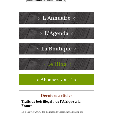
> L’Annuaire <
> L’Agenda <
> La Boutique <
> Le Blog <
> Abonnez-vous ! <
Derniers articles
Trafic de bois illégal : de l'Afrique à la
France
Le 8 janivier 2014, des militants de Greenpeace ont saisi une