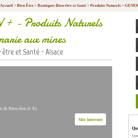
Accueil
>
Bien Être
>
Boutiques Bien-être et Santé
>
Produits Naturels
>
GENER
 +
- Produits Naturels
marie aux mines
-être et Santé - Alsace
o & Bien-être.fr ®)
Site internet
Que
Cons