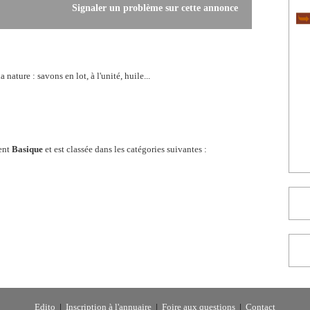
Signaler un problème sur cette annonce
ature : savons en lot, à l'unité, huile...
ent
Basique
et est classée dans les catégories suivantes :
Edito
|
Inscription à l'annuaire
|
Foire aux questions
|
Contact