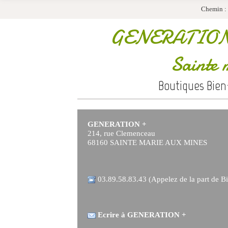
Chemin :
GENERATION
Sainte 
Boutiques Bien
GENERATION +
214, rue Clemenceau
68160 SAINTE MARIE AUX MINES
03.89.58.83.43 (Appelez de la part de Bi
Ecrire à GENERATION +