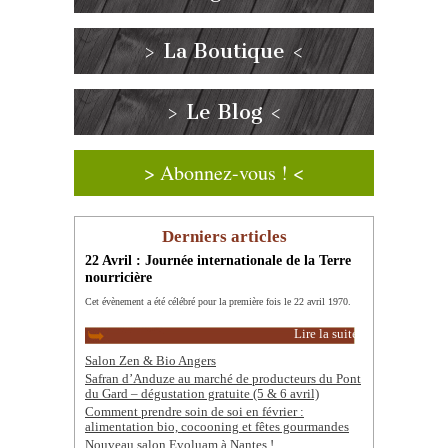
> La Boutique <
> Le Blog <
> Abonnez-vous ! <
Derniers articles
22 Avril : Journée internationale de la Terre
nourricière
Cet évènement a été célébré pour la première fois le 22 avril 1970.
Lire la suite
Salon Zen & Bio Angers
Safran d’Anduze au marché de producteurs du Pont
du Gard – dégustation gratuite (5 & 6 avril)
Comment prendre soin de soi en février :
alimentation bio, cocooning et fêtes gourmandes
Nouveau salon Evoluam à Nantes !