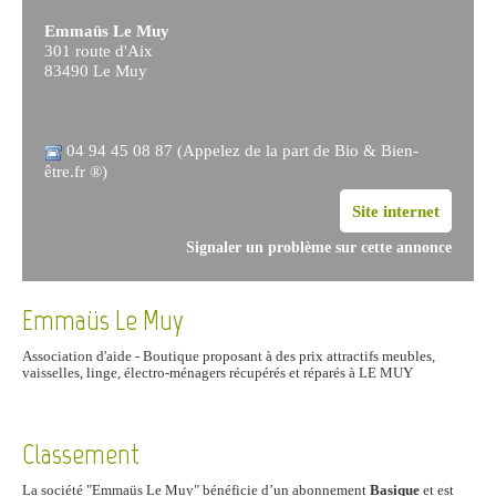
Emmaüs Le Muy
301 route d'Aix
83490 Le Muy
04 94 45 08 87 (Appelez de la part de Bio & Bien-
être.fr ®)
Site internet
Signaler un problème sur cette annonce
Emmaüs Le Muy
Association d'aide - Boutique proposant à des prix attractifs meubles,
vaisselles, linge, électro-ménagers récupérés et réparés à LE MUY
Classement
La société "Emmaüs Le Muy" bénéficie d’un abonnement
Basique
et est