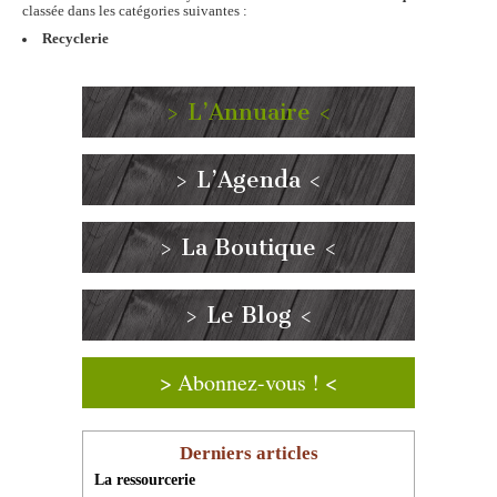
classée dans les catégories suivantes :
Recyclerie
> L’Annuaire <
> L’Agenda <
> La Boutique <
> Le Blog <
> Abonnez-vous ! <
Derniers articles
La ressourcerie