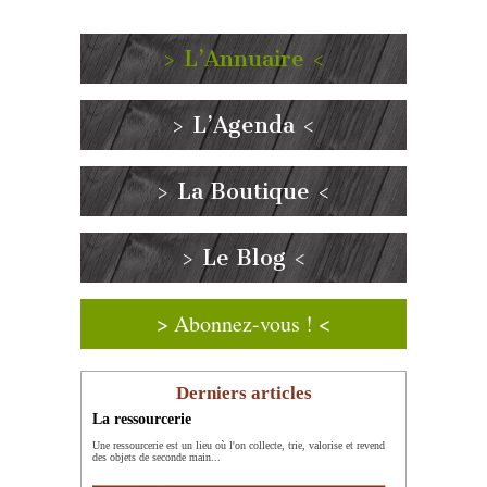
> L’Annuaire <
> L’Agenda <
> La Boutique <
> Le Blog <
> Abonnez-vous ! <
Derniers articles
La ressourcerie
Une ressourcerie est un lieu où l'on collecte, trie, valorise et revend
des objets de seconde main...