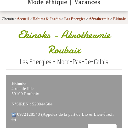
Mode éthique
Vacances
Chemin :
Accueil
>
Habitat & Jardin
>
Les Energies
>
Aérothermie
>
Ekinoks
Ekinoks
- Aérothermie
Roubaix
Les Energies - Nord-Pas-De-Calais
Ekinoks
4 rue de lille
59100 Roubaix
N°SIREN : 520044504
0972128548 (Appelez de la part de Bio & Bien-être.fr
®)