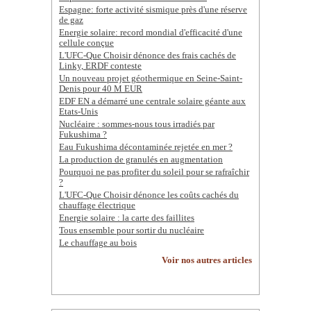
Espagne: forte activité sismique près d'une réserve
de gaz
Energie solaire: record mondial d'efficacité d'une
cellule conçue
L'UFC-Que Choisir dénonce des frais cachés de
Linky, ERDF conteste
Un nouveau projet géothermique en Seine-Saint-
Denis pour 40 M EUR
EDF EN a démarré une centrale solaire géante aux
Etats-Unis
Nucléaire : sommes-nous tous irradiés par
Fukushima ?
Eau Fukushima décontaminée rejetée en mer ?
La production de granulés en augmentation
Pourquoi ne pas profiter du soleil pour se rafraîchir
?
L'UFC-Que Choisir dénonce les coûts cachés du
chauffage électrique
Energie solaire : la carte des faillites
Tous ensemble pour sortir du nucléaire
Le chauffage au bois
Voir nos autres articles