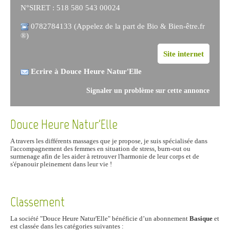
N°SIRET : 518 580 543 00024
0782784133 (Appelez de la part de Bio & Bien-être.fr
®)
Site internet
Ecrire à Douce Heure Natur'Elle
Signaler un problème sur cette annonce
Douce Heure Natur'Elle
A travers les différents massages que je propose, je suis spécialisée dans
l'accompagnement des femmes en situation de stress, burn-out ou
surmenage afin de les aider à retrouver l'harmonie de leur corps et de
s'épanouir pleinement dans leur vie !
Classement
La société "Douce Heure Natur'Elle" bénéficie d’un abonnement
Basique
et
est classée dans les catégories suivantes :