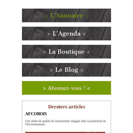
> L’Annuaire <
> L’Agenda <
> La Boutique <
> Le Blog <
> Abonnez-vous ! <
Derniers articles
AFCOBOIS
Une charte de qualité de constructeurs engagés dans la protection de
l'Environnement.