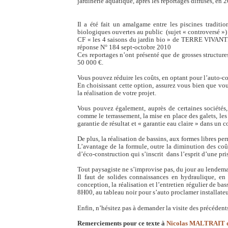
jardinerie aquatique, après les reportages diffusés
Il a été fait un amalgame entre les piscines traditi
biologiques ouvertes au public (sujet « controversé 
CF « les 4 saisons du jardin bio » de TERRE VIVANTE
réponse N° 184 sept-octobre 2010
Ces reportages n’ont présenté que de grosses structu
50 000 €.
Vous pouvez réduire les coûts, en optant pour l’auto-con
En choisissant cette option, assurez vous bien que v
la réalisation de votre projet.
Vous pouvez également, auprès de certaines sociétés, 
comme le terrassement, la mise en place des galets, les
garantie de résultat et « garantie eau claire » dans un c
De plus, la réalisation de bassins, aux formes libres pe
L’avantage de la formule, outre la diminution des co
d’éco-construction qui s’inscrit dans l’esprit d’une p
Tout paysagiste ne s’improvise pas, du jour au lendema
Il faut de solides connaissances en hydraulique, en 
conception, la réalisation et l’entretien régulier de ba
8H00, au tableau noir pour s’auto proclamer installate
Enfin, n’hésitez pas à demander la visite des précédents 
Remerciements pour ce texte à
Nicolas MALTRAIT d