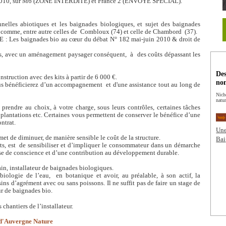
, en 2010, sur M6 (ZONE INTERDITE) et France 2 (ENVOYE SPECIAL).
onnelles abiotiques et les baignades biologiques, et sujet des baignades
») comme, entre autre celles de Combloux (74) et celle de Chambord (37).
 : Les baignades bio au cœur du débat N° 182 mai-juin 2010 & droit de
res, avec un aménagement paysager conséquent, à des coûts dépassant les
Des
struction avec des kits à partir de 6 000 €.
no
ous bénéficierez d’un accompagnement et d'une assistance tout au long de
Nich
natur
prendre au choix, à votre charge, sous leurs contrôles, certaines tâches
 plantations etc. Certaines vous permettent de conserver le bénéfice d’une
ontrat.
Une
rmet de diminuer, de manière sensible le coût de la structure.
Bai
ûts, est de sensibiliser et d’impliquer le consommateur dans un démarche
rise de conscience et d’une contribution au développement durable.
in, installateur de baignades biologiques.
biologie de l’eau, en botanique et avoir, au préalable, à son actif, la
ssins d’agrément avec ou sans poissons. Il ne suffit pas de faire un stage de
ur de baignades bio.
chantiers de l’installateur.
'Auvergne Nature