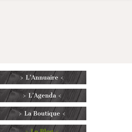
> L’Annuaire <
> L’Agenda <
> La Boutique <
> Le Blog <