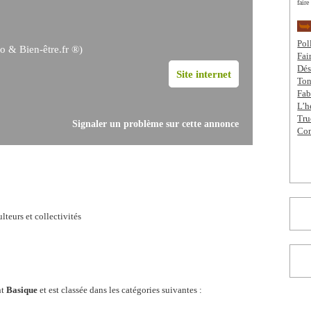
faire
Pol
o & Bien-être.fr ®)
Fai
Dés
Site internet
Ton
Fab
L’h
Tru
Signaler un problème sur cette annonce
Com
lteurs et collectivités
nt
Basique
et est classée dans les catégories suivantes :