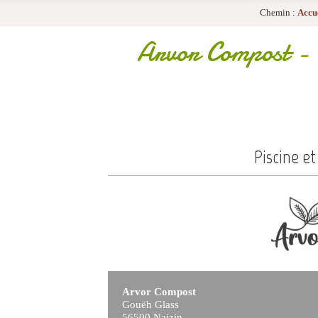
Chemin :
Accu
Arvor Compost
- 
Piscine et
Arvor Compost
Gouëh Glass
56500 Naizin