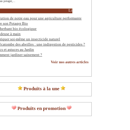
 au potager,...
Lire la suite
lution de notre eau pour une agriculture performante
re son Potager Bio
herbant bio écologique
deuse à main
riquer soi-même un insecticide naturel
écatombe des abeilles : une indigestion de pesticides ?
cs et astuces au Jardin
ment jardiner sainement ?
Voir nos autres articles
Produits à la une
Produits en promotion