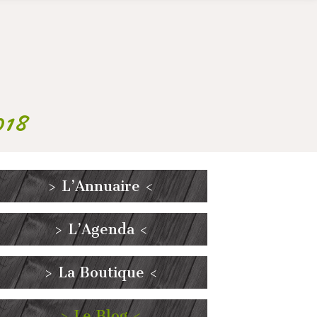
018
> L’Annuaire <
> L’Agenda <
> La Boutique <
> Le Blog <