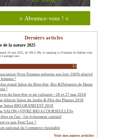
> Abonnez-vous ! <
Derniers articles
e de la nature 2025
amedi 24 mai 2025, de 10h à 18h, le camping La Fontaine du Hallate vous
e à partager une...
Lire la suite
ssociation Vivre Femmes présente son loto 100% réservé
 femmes !
plus grand Salon du Bien-être, Bio &Thérapies de Haute
oie !
vers du bien-être et art culinaire - 26 et 27 mai 2018
e édition Salon du Jardin & Fête des Plantes 2018
me Salon BIO GRAND EST 2018
me SALON «VIVRE BIO A COURSEULLES»
 têtes en l'air - Un événement caritatif
est-ce que Festi’Lux ?
um national du Commerce équitable
Voir nos autres articles