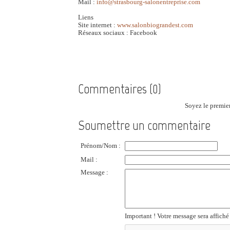
Mail :
info@strasbourg-salonentreprise.com
Liens
Site internet :
www.salonbiograndest.com
Réseaux sociaux : Facebook
Commentaires (0)
Soyez le premier
Soumettre un commentaire
Prénom/Nom :
Mail :
Message :
Important ! Votre message sera affiché