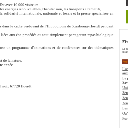
st avec 10.000 visiteurs.
es énergies renouvelables, l'habitat sain, les transports alternatifs,
la solidarité internationale, nationale et locale et la presse spécialisée en
rs dans le cadre verdoyant de l’Hippodrome de Strasbourg-Hoerdt pendant
és liées aux éco-procédés ou tout simplement partager un repas biologique
Fêt
pose un programme d'animations et de conférences sur des thématiques
Le s
invit
t de la nature.
te année.
L'a
aux
Le 
Sav
l noir, 67720 Hoerdt.
Uni
3èm
3è
3è
Les
Qu’
For