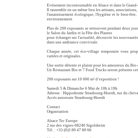
Evènement incontournable en Alsace et dans le Grand-E
Il rassemble en un même lieu les artisans, associations, l
l'assainissement écologique, l'hygiène et le bien-être, 
environnement.
Plus de 200 exposants se retrouvent pendant deux jou
le Salon du Jardin et la Fête des Plantes
pour échanger sur l'actualité, découvrir les nouveaut
dans une ambiance conviviale.
Chaque année, cet éco-village temporaire vous pro
variées et originales.
Une sortie détente et plaisir pour les amoureux du Bio e
Un Restaurant Bio et 7 Food Trucks seront présents cet
200 exposants sur 10 000 m² d’exposition !
Samedi 5 & Dimanche 6 Mai de 10h à 19h
Adresse : Hippodrome Strasbourg-Hoerdt, rue du cheva
Accès autoroute Strasbourg-Hoerdt
Contact
Organisation
Alsace Tec Europe
2 rue des vignes 68240 Sigolsheim
Tél. : +33 (0)3 89 47 80 66