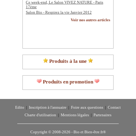
Ce week-end, Le Salon VIVEZ NATURE - Paris
17ème
Salon Bio - Respirez la vie Janvier 2012
Voir nos autres articles
Produits à la une
Produits en promotion
Edito
|
Inscription à l'annuaire
|
Foire aux questions
|
Contact
Charte d'utilisation
|
Mentions légales
|
Partenaires
Copyright © 2008-2026 -
Bio et Bien-être.fr®