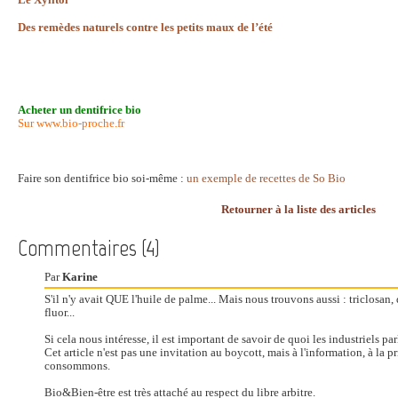
Le Xylitol
Des remèdes naturels contre les petits maux de l’été
Acheter un dentifrice bio
Sur www.bio-proche.fr
Faire son dentifrice bio soi-même :
un exemple de recettes de So Bio
Retourner à la liste des articles
Commentaires (4)
Par
Karine
S'il n'y avait QUE l'huile de palme... Mais nous trouvons aussi : triclosan,
fluor...
Si cela nous intéresse, il est important de savoir de quoi les industriels par
Cet article n'est pas une invitation au boycott, mais à l'information, à la 
consommons.
Bio&Bien-être est très attaché au respect du libre arbitre.