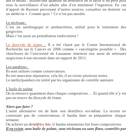
ans et moins : utiliser une quantité de dentifrice de la taille d’un petit pois
sous la surveillance d’un adulte afin d’en minimiser l’ingestion. En cas
d’apport de fluorure provenant d’autres sources, consultez un dentiste ou
un médecin ». Comme quoi ! Ce n’est pas anodin.
Le triclosan :
C’est un antifongique et antibactérien, utilisé pour le traitement des
gingivites.
Mais c’est aussi un perturbateur endocrinien !
Le dioxyde de titane
:
Il a été classé par le Centre International de
Recherche sur le Cancer en 2006 comme « cancérigène possible » . Des
chercheurs de l’université de Lausanne émettent eux aussi de sérieuses
suspicions à son encontre dans un rapport de 2011.
Les parabens :
Ils sont utilisés comme conservateurs.
Ils ont mauvaise réputation, cela dit, il en existe plusieurs sortes.
Le methylparaben est toléré par les organismes de contrôle sanitaire.
L’huile de palme
On la retrouve quasiment dans chaque composition… Et quand elle n’y est
pas on trouve du dioxyde de titane.
Alors que faire ?
L’autre alternative est de faire son dentifrice soi-même. La recette ne
contenant pas de conservateurs, il faudra faire sa préparation chaque
semaine.
Ou acheter un
dentifrice bio
, il faudra néanmoins lire leurs compositions.
Il en existe
sans huile de palme, sans triclosan ou sans fluor, contrôlés par