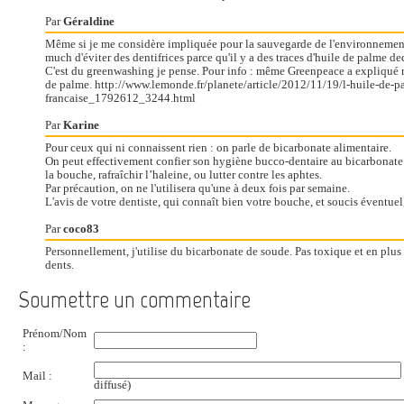
Par
Géraldine
Même si je me considère impliquée pour la sauvegarde de l'environnement
much d'éviter des dentifrices parce qu'il y a des traces d'huile de palme de
C'est du greenwashing je pense. Pour info : même Greenpeace a expliqué n
de palme. http://www.lemonde.fr/planete/article/2012/11/19/l-huile-de-p
francaise_1792612_3244.html
Par
Karine
Pour ceux qui ni connaissent rien : on parle de bicarbonate alimentaire.
On peut effectivement confier son hygiène bucco-dentaire au bicarbonate ; 
la bouche, rafraîchir l’haleine, ou lutter contre les aphtes.
Par précaution, on ne l'utilisera qu'une à deux fois par semaine.
L'avis de votre dentiste, qui connaît bien votre bouche, et soucis éventuel,
Par
coco83
Personnellement, j'utilise du bicarbonate de soude. Pas toxique et en plus 
dents.
Soumettre un commentaire
Prénom/Nom
:
Mail :
diffusé)