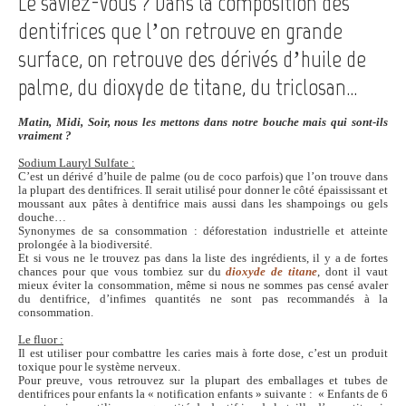
Le saviez-vous ? Dans la composition des
dentifrices que l’on retrouve en grande
surface, on retrouve des dérivés d’huile de
palme, du dioxyde de titane, du triclosan…
Matin, Midi, Soir, nous les mettons dans notre bouche mais qui sont-ils
vraiment ?
Sodium Lauryl Sulfate :
C’est un dérivé d’huile de palme (ou de coco parfois) que l’on trouve dans
la plupart des dentifrices. Il serait utilisé pour donner le côté épaississant et
moussant aux pâtes à dentifrice mais aussi dans les shampoings ou gels
douche…
Synonymes de sa consommation : déforestation industrielle et atteinte
prolongée à la biodiversité.
Et si vous ne le trouvez pas dans la liste des ingrédients, il y a de fortes
chances pour que vous tombiez sur du
dioxyde de titane
, dont il vaut
mieux éviter la consommation, même si nous ne sommes pas censé avaler
du dentifrice, d’infimes quantités ne sont pas recommandés à la
consommation.
Le fluor :
Il est utiliser pour combattre les caries mais à forte dose, c’est un produit
toxique pour le système nerveux.
Pour preuve, vous retrouvez sur la plupart des emballages et tubes de
dentifrices pour enfants la « notification enfants » suivante : « Enfants de 6