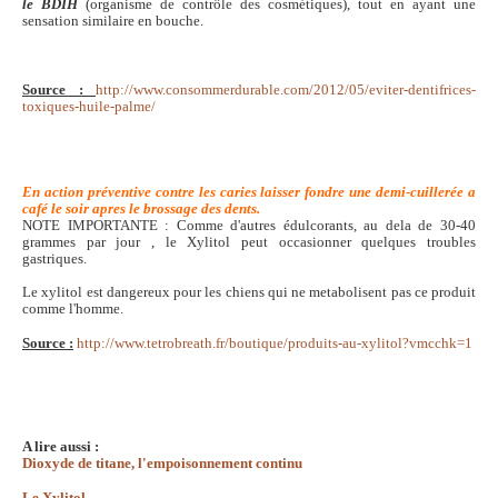
le BDIH
(organisme de contrôle des cosmétiques), tout en ayant une
sensation similaire en bouche.
Source :
http://www.consommerdurable.com/2012/05/eviter-dentifrices-
toxiques-huile-palme/
En action préventive contre les caries laisser fondre une demi-cuillerée a
café le soir apres le brossage des dents.
NOTE IMPORTANTE : Comme d'autres édulcorants, au dela de 30-40
grammes par jour , le Xylitol peut occasionner quelques troubles
gastriques.
Le xylitol est dangereux pour les chiens qui ne metabolisent pas ce produit
comme l'homme.
Source :
http://www.tetrobreath.fr/boutique/produits-au-xylitol?vmcchk=1
A lire aussi :
Dioxyde de titane, l'empoisonnement continu