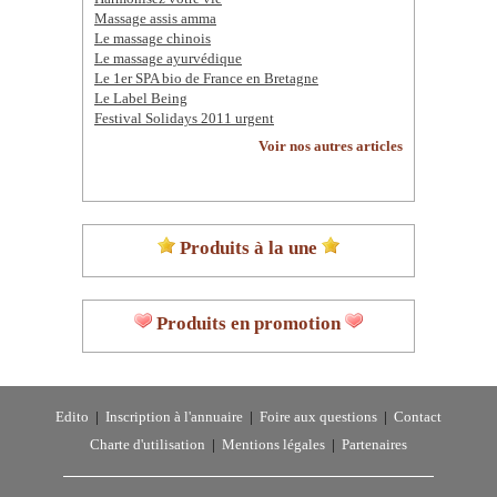
Massage assis amma
Le massage chinois
Le massage ayurvédique
Le 1er SPA bio de France en Bretagne
Le Label Being
Festival Solidays 2011 urgent
Voir nos autres articles
Produits à la une
Produits en promotion
Edito
|
Inscription à l'annuaire
|
Foire aux questions
|
Contact
Charte d'utilisation
|
Mentions légales
|
Partenaires