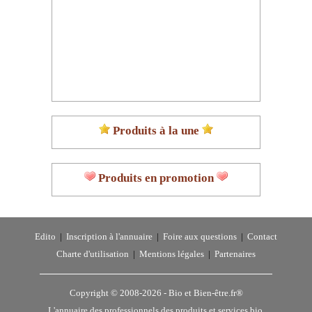
Produits à la une
Produits en promotion
Edito
|
Inscription à l'annuaire
|
Foire aux questions
|
Contact
Charte d'utilisation
|
Mentions légales
|
Partenaires
Copyright © 2008-2026 -
Bio et Bien-être.fr®
L'annuaire des professionnels des produits et services bio,