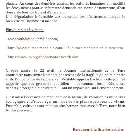
planète. Au cours des dernières années, les activités humaines ont modifié
les écosystèmes pour satisfaire une demande croissante de nourriture, d'eau
douce, de bois, de fibre et d'énergie...
Une dégradation irréversible aux conséquences désastreuses puisque le
bien-être de l'homme est menacé.
Plusieurs sites à visiter :
-
www.earthday.net
(crédit photo)
-
http://www.journee-mondiale.com/112/journee-mondiale-de-la-terre.htm
-
https://www.un.org/fr/observances/earth-day
Chaque année, le 22 avril, la
Journée internationale de la Terre
nourricière
nous invite à prendre conscience de la fragilité de notre planète
et de l’importance de la préserver. Véritable appel à l’action, cette journée
rappelle que nos gestes du quotidien — consommer local, réduire ses
déchets, protéger la biodiversité — ont un impact réel sur l’environnement.
C’est aussi l’occasion de renouer avec la nature, de valoriser les initiatives
écologiques et d’encourager un mode de vie plus respectueux du vivant.
Ensemble, cultivons une relation plus harmonieuse avec la Terre, notre bien
le plus précieux.
Retourner à la liste des articles