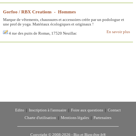
Gorfoo / RBX Creations - Hommes
Marque de vêtements, chaussures et accessoires créée par un podologue et
une prof de yoga. Matériaux écologiques et originaux !
En savoir plus
4 rue des puits de Romas, 17520 Neuillac
Edito
|
Inscription à l'annuaire
|
Foire aux questions
|
Contact
Charte d'utilisation
|
Mentions légales
|
Partenaires
Copyright © 2008-2026 -
Bio et Bien-être.fr®