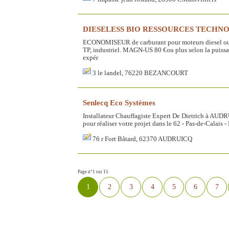
DIESELESS BIO RESSOURCES TECHN
ECONOMISEUR de carburant pour moteurs diesel ou e
TP, industriel. MAGN-US 80 €ou plus selon la puissa
expér
3 le landel, 76220 BEZANCOURT
Senlecq Eco Systèmes
Installateur Chauffagiste Expert De Dietrich à AUDR
pour réaliser votre projet dans le 62 - Pas-de-Calais 
76 r Fort Bâtard, 62370 AUDRUICQ
Page n°1 sur 15
1
2
3
4
5
6
7