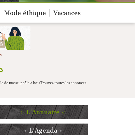
Mode éthique
Vacances
s
s
ele de masse, poêle à boisTrouvez toutes les annonces
> L’Annuaire <
> L’Agenda <