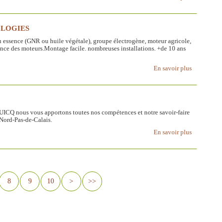
OLOGIES
ssence (GNR ou huile végétale), groupe électrogène, moteur agricole,
nce des moteurs.Montage facile. nombreuses installations. +de 10 ans
En savoir plus
UICQ nous vous apportons toutes nos compétences et notre savoir-faire
- Nord-Pas-de-Calais.
En savoir plus
8
9
10
>
>>