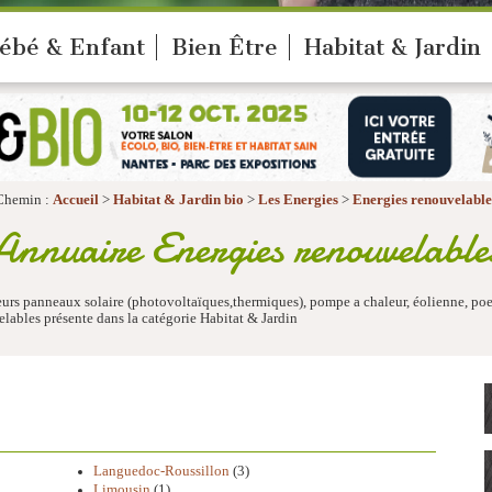
ébé & Enfant
Bien Être
Habitat & Jardin
Chemin :
Accueil
>
Habitat & Jardin bio
>
Les Energies
>
Energies renouvelable
Annuaire Energies renouvelable
eurs panneaux solaire (photovoltaïques,thermiques), pompe a chaleur, éolienne, po
lables présente dans la catégorie Habitat & Jardin
Languedoc-Roussillon
(3)
Limousin
(1)