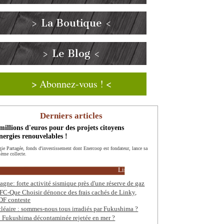
> La Boutique <
> Le Blog <
> Abonnez-vous ! <
Derniers articles
millions d'euros pour des projets citoyens
nergies renouvelables !
gie Partagée, fonds d'investissement dont Enercoop est fondateur, lance sa
ième collecte.
Lire la suite
agne: forte activité sismique près d'une réserve de gaz
FC-Que Choisir dénonce des frais cachés de Linky,
F conteste
léaire : sommes-nous tous irradiés par Fukushima ?
 Fukushima décontaminée rejetée en mer ?