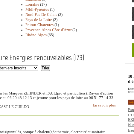
Lorraine
(17)
Midi-Pyrénées
(1)
Nord-Pas-De-Calais
(2)
Pays-de-la-Loire
(2)
Poitou-Charentes
(1)
Provence-Alpes-Côte-d'Azur
(2)
Rhône-Alpes
(65)
ire Energies renouvelables (
173
)
10 
d'é
Éner
trois
pour les Marques ZEHNDER et PAUL(pro et particuliers). Rayon d'action
ne au 06 20 48 12 13 et jerome pour les pays de loire au 06 51 77 14 33
En savoir plus
CAST LE GUILDO
Esp
L'U
ERD
Nuc
Eau
bois/granulés, pompe à chaleur/géothermie, electricité et sanitaire