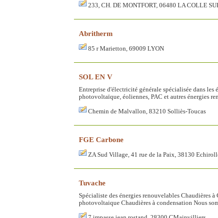
233, CH. DE MONTFORT, 06480 LA COLLE S
Abritherm
85 r Marietton, 69009 LYON
SOL EN V
Entreprise d'électricité générale spécialisée dans les
photovoltaïque, éoliennes, PAC et autres énergies re
Chemin de Malvallon, 83210 Solliès-Toucas
FGE Carbone
ZA Sud Village, 41 rue de la Paix, 38130 Echiroll
Tuvache
Spécialiste des énergies renouvelables Chaudières à 
photovoltaique Chaudières à condensation Nous s
7 impasse jean rostand, 28300 CMainvilliers