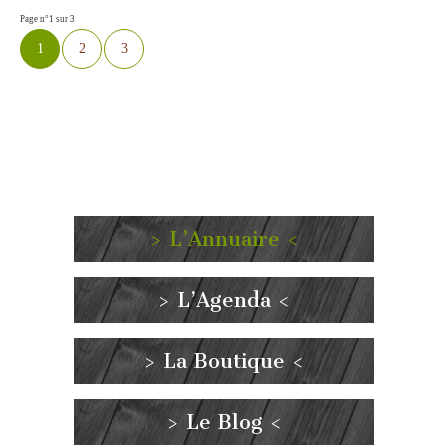
Page n°1 sur 3
1
2
3
> L’Annuaire <
> L’Agenda <
> La Boutique <
> Le Blog <