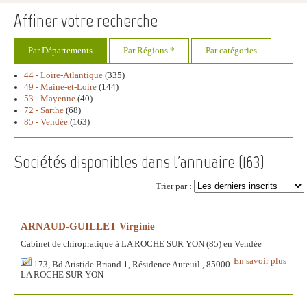
Affiner votre recherche
Par Départements
Par Régions *
Par catégories
44 - Loire-Atlantique
(335)
49 - Maine-et-Loire
(144)
53 - Mayenne
(40)
72 - Sarthe
(68)
85 - Vendée
(163)
Sociétés disponibles dans l'annuaire (
163
)
Trier par :
ARNAUD-GUILLET Virginie
Cabinet de chiropratique à LA ROCHE SUR YON (85) en Vendée
En savoir plus
173, Bd Aristide Briand 1, Résidence Auteuil , 85000
LA ROCHE SUR YON