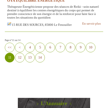
OYA EQUILIBRE ENERGETIQUE
Thérapeute Énergéticienne propose des séances de Reiki - soin naturel
destiné à équilibrer les centres énergétiques du corps qui permet de
prendre conscience de son énergie et de la renforcer pour faire face à
toutes les situations du quotidien
En savoir plus
15 RUE DES SOURCES, 85800 Le Fenouiller
Page n°11 sur 14
<<
<
4
5
6
7
8
9
10
11
12
13
14
> L’Annuaire <