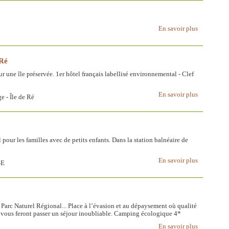
En savoir plus
 Ré
sur une île préservée. 1er hôtel français labellisé environnemental - Clef
En savoir plus
e - Île de Ré
pour les familles avec de petits enfants. Dans la station balnéaire de
En savoir plus
GE
é Parc Naturel Régional... Place à l’évasion et au dépaysement où qualité
lle vous feront passer un séjour inoubliable. Camping écologique 4*
En savoir plus