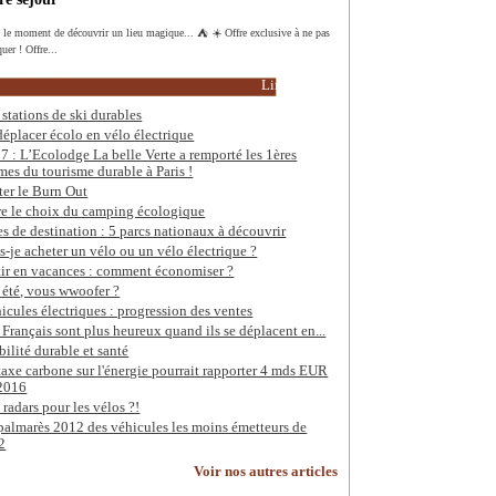
t le moment de découvrir un lieu magique... ⛺️ ☀️ Offre exclusive à ne pas
uer ! Offre...
Lire la suite
 stations de ski durables
déplacer écolo en vélo électrique
7 : L’Ecolodge La belle Verte a remporté les 1ères
mes du tourisme durable à Paris !
ter le Burn Out
re le choix du camping écologique
es de destination : 5 parcs nationaux à découvrir
s-je acheter un vélo ou un vélo électrique ?
tir en vacances : comment économiser ?
 été, vous wwoofer ?
icules électriques : progression des ventes
 Français sont plus heureux quand ils se déplacent en...
ilité durable et santé
taxe carbone sur l'énergie pourrait rapporter 4 mds EUR
2016
 radars pour les vélos ?!
palmarès 2012 des véhicules les moins émetteurs de
2
Voir nos autres articles