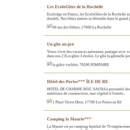
Les EcoloGîtes de la Rochelle
Ecolodge en France, les EcoloGîtes de la Rochelle acc
durable. Nos hôtes aiment se détendre dans le grand ja
66 rue des Frênes, 17000 La Rochelle
Un gîte au pré
Venez vivre des vacances autrement, partager avec vos
dans nos 2 Eco-gîtes 3 étoiles. Le gîte la gâtinelle peu
la grâce vachère, 79200 POMPAIRE
Hôtel des Portes*** ÎLE DE RE
HOTEL DE CHARME AVEC SAUNA à proximité des plag
matériaux de construction, mur végétal à l'entrée...
1 Place Victor Dron, 17780 Les Portes en Ré
Camping la Maurie***
La Maurie est un camping familial de 70 emplacement