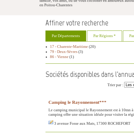
famille, vos amis, ou de vous cocooner en amoureux autour
en Poitou-Charentes
Affiner votre recherche
Par Départements
Par Régions *
Pa
17 - Charente-Maritime
(20)
79 - Deux-Sèvres
(3)
86 - Vienne
(1)
Sociétés disponibles dans l'annua
Trier par :
Camping le Rayonnement***
Le camping municipal le Rayonnement est à 10mn à p
camping offre une situation idéale pour visiter la rég
3 avenue Fosse aux Mats, 17300 ROCHEFORT