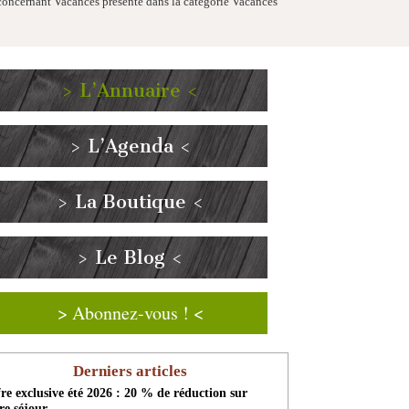
 concernant Vacances présente dans la catégorie Vacances
> L’Annuaire <
> L’Agenda <
> La Boutique <
> Le Blog <
> Abonnez-vous ! <
Derniers articles
re exclusive été 2026 : 20 % de réduction sur
re séjour