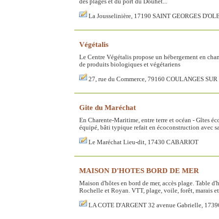
des plages et du port du Douhet...
La Jousselinière, 17190 SAINT GEORGES D'O
Végétalis
Le Centre Végétalis propose un hébergement en chamb
de produits biologiques et végétariens
27, rue du Commerce, 79160 COULANGES SUR
Gite du Maréchat
En Charente-Maritime, entre terre et océan - Gîtes éc
équipé, bâti typique refait en écoconstruction avec s
Le Maréchat Lieu-dit, 17430 CABARIOT
MAISON D'HOTES BORD DE MER
Maison d'hôtes en bord de mer, accès plage. Table d'hô
Rochelle et Royan. VTT, plage, voile, forêt, marais et 
LA COTE D'ARGENT 32 avenue Gabrielle, 17