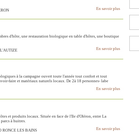
En savoir plus
LERON
res d'hôte, une restauration biologique en table d'hôtes, une boutique
En savoir plus
 L'AUTIZE
ologiques à la campagne ouvert toute l'année tout confort et tout
avoir-faire et matériaux naturels locaux. De 2à 18 personnes- labe
En savoir plus
tes et produits locaux. Située en face de l'Ile d'Oléron, entre La
parcs à huitres.
En savoir plus
390 RONCE LES BAINS