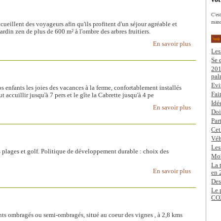
C'es
manq
ueillent des voyageurs afin qu'ils profitent d'un séjour agréable et
rdin zen de plus de 600 m² à l'ombre des arbres fruitiers.
En savoir plus
Les
Se 
201
pal
Evi
 enfants les joies des vacances à la ferme, confortablement installés
Fai
t accuillir jusqu'à 7 pers et le gîte la Cabrette jusqu'à 4 pe
Idé
En savoir plus
Doi
Par
Cet
Véh
Les
es et golf. Politique de développement durable : choix des
Mob
La 
En savoir plus
en 
Des
Le 
CO
s ombragés ou semi-ombragés, situé au coeur des vignes , à 2,8 kms