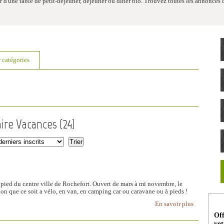
 d'une table de petit-déjeuner, déjeuner ou diner bio. Trouvez toutes les annonces
r catégories
ire Vacances (
24
)
ied du centre ville de Rochefort. Ouvert de mars à mi novembre, le
ion que ce soit a vélo, en van, en camping car ou caravane ou à pieds !
En savoir plus
Off
vot