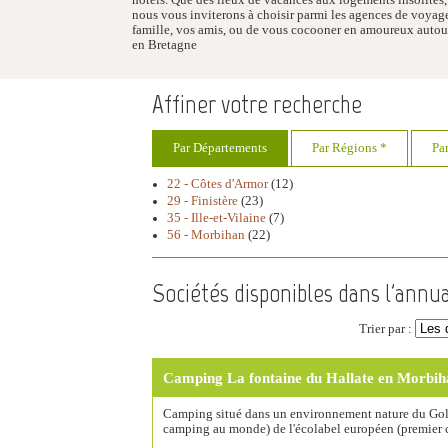
nous vous inviterons à choisir parmi les agences de voyages
famille, vos amis, ou de vous cocooner en amoureux autour
en Bretagne
Affiner votre recherche
Par Départements
Par Régions *
Pa
22 - Côtes d'Armor
(12)
29 - Finistère
(23)
35 - Ille-et-Vilaine
(7)
56 - Morbihan
(22)
Sociétés disponibles dans l'annua
Trier par :
Camping La fontaine du Hallate en Morbih
Camping situé dans un environnement nature du Golfe
camping au monde) de l'écolabel européen (premier 