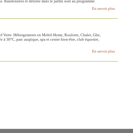
ine. Randonnées et détente dans le jardin sont au programme.
En savoir plus
f Verte. Hébergements en Mobil-Home, Roulotte, Chalet, Gîte,
à 30°C, parc auqtique, spa et centre bien-être, club équestre,
En savoir plus