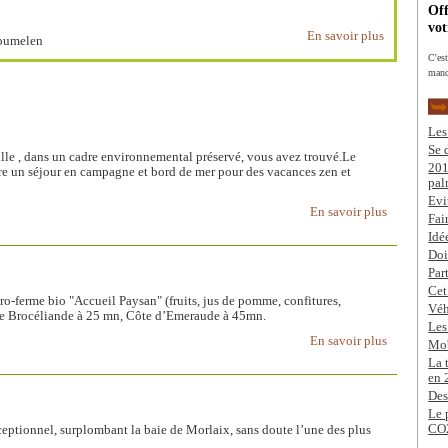
Off
vot
En savoir plus
goumelen
C'es
manq
Les
Se 
lle , dans un cadre environnemental préservé, vous avez trouvé.Le
201
fre un séjour en campagne et bord de mer pour des vacances zen et
pal
Evi
En savoir plus
Fai
Idé
Doi
Par
Cet
cro-ferme bio "Accueil Paysan" (fruits, jus de pomme, confitures,
Véh
t de Brocéliande à 25 mn, Côte d’Emeraude à 45mn.
Les
En savoir plus
Mob
La 
en 
Des
Le 
CO
ceptionnel, surplombant la baie de Morlaix, sans doute l’une des plus