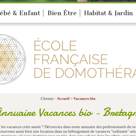
ébé & Enfant
Bien Être
Habitat & Jardin
Chemin :
Accueil
>
Vacances bio
nnuaire Vacances bio - Bretag
 les vacances cette année ? Découvrez dans notre annuaire des professionnels du to
s trouverez aussi bien une location dans un hébergement de vacances "ordinaire" se
atypiques, où vous dormirez sous un tipi, dans une cabane dans les arbres, une yourt