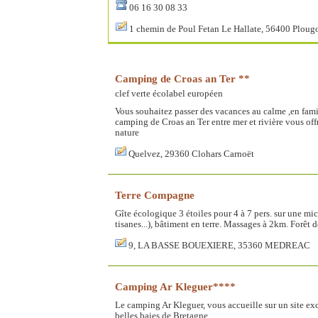
06 16 30 08 33
1 chemin de Poul Fetan Le Hallate, 56400 Plou
Camping de Croas an Ter **
clef verte
écolabel européen
Vous souhaitez passer des vacances au calme ,en fami
camping de Croas an Ter entre mer et rivière vous of
nature
Quelvez, 29360 Clohars Carnoët
Terre Compagne
Gîte écologique 3 étoiles pour 4 à 7 pers. sur une mi
tisanes...), bâtiment en terre. Massages à 2km. Forê
9, LA BASSE BOUEXIERE, 35360 MEDREAC
Camping Ar Kleguer****
Le camping Ar Kleguer, vous accueille sur un site ex
belles baies de Bretagne..