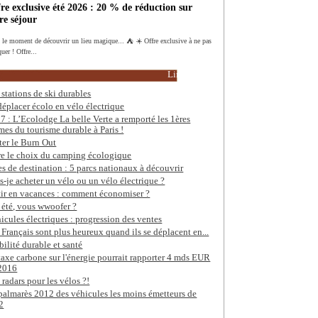
re exclusive été 2026 : 20 % de réduction sur
re séjour
t le moment de découvrir un lieu magique... ⛺️ ☀️ Offre exclusive à ne pas
uer ! Offre...
Lire la suite
 stations de ski durables
déplacer écolo en vélo électrique
7 : L’Ecolodge La belle Verte a remporté les 1ères
mes du tourisme durable à Paris !
ter le Burn Out
re le choix du camping écologique
es de destination : 5 parcs nationaux à découvrir
s-je acheter un vélo ou un vélo électrique ?
tir en vacances : comment économiser ?
 été, vous wwoofer ?
icules électriques : progression des ventes
 Français sont plus heureux quand ils se déplacent en...
ilité durable et santé
taxe carbone sur l'énergie pourrait rapporter 4 mds EUR
2016
 radars pour les vélos ?!
palmarès 2012 des véhicules les moins émetteurs de
2