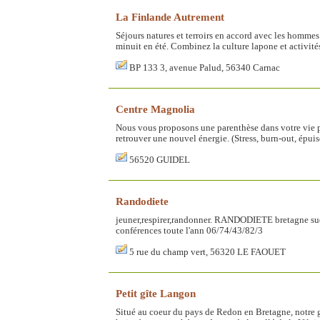
La Finlande Autrement
Séjours natures et terroirs en accord avec les hommes
minuit en été. Combinez la culture lapone et activités
BP 133 3, avenue Palud, 56340 Carnac
Centre Magnolia
Nous vous proposons une parenthèse dans votre vie p
retrouver une nouvel énergie. (Stress, burn-out, épui
56520 GUIDEL
Randodiete
jeuner,respirer,randonner. RANDODIETE bretagne sud 
conférences toute l'ann 06/74/43/82/3
5 rue du champ vert, 56320 LE FAOUET
Petit gîte Langon
Situé au coeur du pays de Redon en Bretagne, notre gî