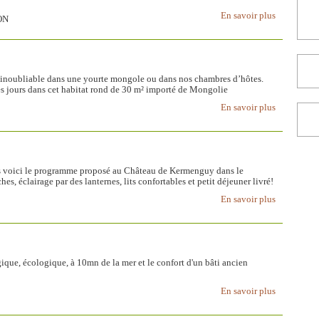
En savoir plus
ON
 inoubliable dans une yourte mongole ou dans nos chambres d’hôtes.
s jours dans cet habitat rond de 30 m² importé de Mongolie
En savoir plus
s voici le programme proposé au Château de Kermenguy dans le
ches, éclairage par des lanternes, lits confortables et petit déjeuner livré!
En savoir plus
que, écologique, à 10mn de la mer et le confort d'un bâti ancien
En savoir plus