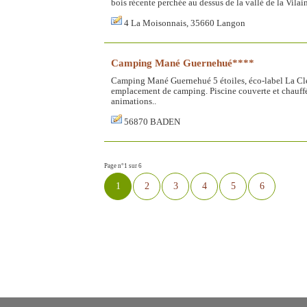
bois récente perchée au dessus de la vallé de la Vila
4 La Moisonnais, 35660 Langon
Camping Mané Guernehué****
Camping Mané Guernehué 5 étoiles, éco-label La Cle
emplacement de camping. Piscine couverte et chauffée 
animations..
56870 BADEN
Page n°1 sur 6
1
2
3
4
5
6