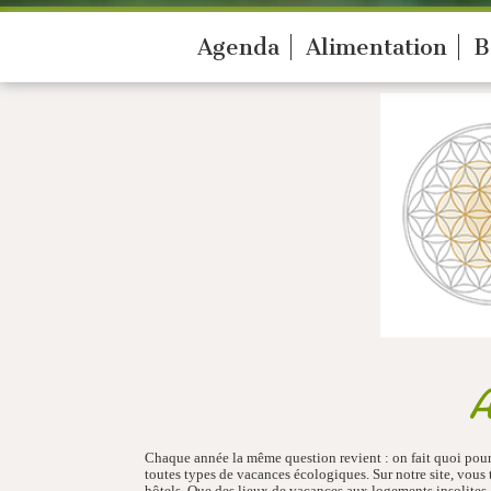
Agenda
Alimentation
B
A
Chaque année la même question revient : on fait quoi pour
toutes types de vacances écologiques. Sur notre site, vou
hôtels. Que des lieux de vacances aux logements insolites, 