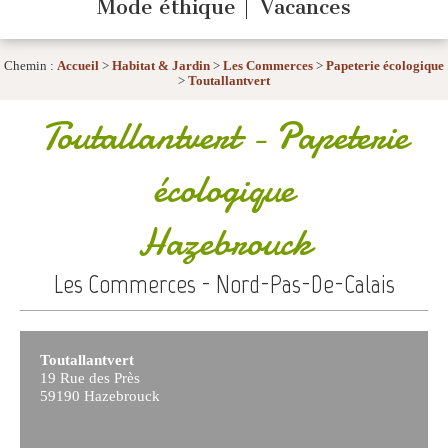
Mode éthique
Vacances
Chemin :
Accueil
>
Habitat & Jardin
>
Les Commerces
>
Papeterie écologique
>
Toutallantvert
Toutallantvert
- Papeterie
écologique
Hazebrouck
Les Commerces - Nord-Pas-De-Calais
Toutallantvert
19 Rue des Près
59190 Hazebrouck