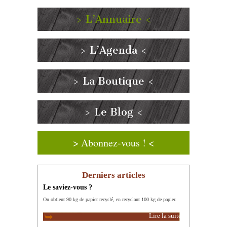
> L’Annuaire <
> L’Agenda <
> La Boutique <
> Le Blog <
> Abonnez-vous ! <
Derniers articles
Le saviez-vous ?
On obtient 90 kg de papier recyclé, en recyclant 100 kg de papier.
Lire la suite