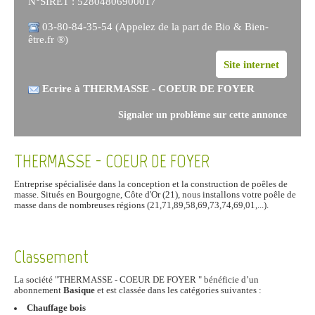
N°SIRET : 52804806900017
03-80-84-35-54 (Appelez de la part de Bio & Bien-
être.fr ®)
Site internet
Ecrire à THERMASSE - COEUR DE FOYER
Signaler un problème sur cette annonce
THERMASSE - COEUR DE FOYER
Entreprise spécialisée dans la conception et la construction de poêles de
masse. Situés en Bourgogne, Côte d'Or (21), nous installons votre poêle de
masse dans de nombreuses régions (21,71,89,58,69,73,74,69,01,...).
Classement
La société "THERMASSE - COEUR DE FOYER " bénéficie d’un
abonnement
Basique
et est classée dans les catégories suivantes :
Chauffage bois