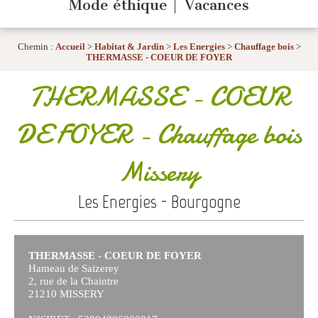
Mode éthique
Vacances
Chemin :
Accueil
>
Habitat & Jardin
>
Les Energies
>
Chauffage bois
>
THERMASSE - COEUR DE FOYER
THERMASSE - COEUR
DE FOYER
- Chauffage bois
Missery
Les Energies - Bourgogne
THERMASSE - COEUR DE FOYER
Hameau de Saizerey
2, rue de la Chaintre
21210 MISSERY