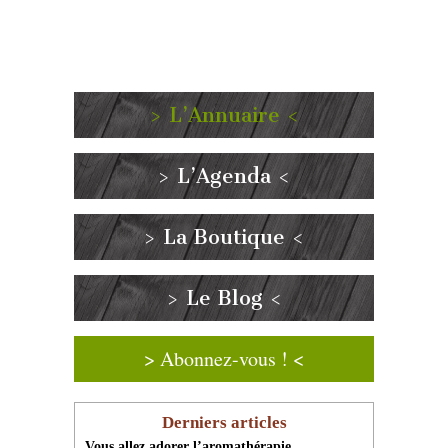
> L’Annuaire <
> L’Agenda <
> La Boutique <
> Le Blog <
> Abonnez-vous ! <
Derniers articles
Vous allez adorer l’aromathérapie