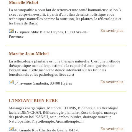
Murielle Pichot
La naturopathie a pour but de retrouver une santé harmonieuse selon 3
axes : corps-âme-esprit, à partir d'un bilan de santé holistique et de
techniques naturelles comme la nutrition, les plantes, la réflexologie et
les fleurs de Bach.
En savoir plus
17 square Abbé Blaize Luynes, 13080 Aix-en-
Provence
Marche Jean-Michel
La réflexologie plantaire est une thérapie naturelle. C'est une méthode
thérapeutique manuelle qui stimule la capacité d’auto-guérison de
l’organisme. Cette médecine douce intervient sur les troubles
fonctionnels et les pathologies liées au st
En savoir plus
54, avenue Gambetta, 83400 Hyères
L'INSTANT BIEN ETRE
Massages énergétiques, Méthode EDONIS, Bioénergie, Réflexologie
faciale DIEN-CHAN, Réflexologie plantaire, Rose thérapie, massage
des pieds au bol KANSU, soin jambes lourdes, drainage minceur,
Naturopathie, Phytothérapie, Aromathérapie......
En savoir plus
46 Grande Rue Charles de Gaulle, 84370