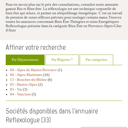
Pour en savoir plus sur le prix des consultations, consulter notre annuaire
gratuit Bio et Bien-être. La réflexologie est une technique corporelle de
bien être qui relaxe, et permet un rééquilibrage énergétique. C’est un travail
de pression de zones réflexes précises pour soulager certains maux.Trouvez
toutes les annonces concernant Bien Être Thérapies et soins Energétiques
Reflexologue présente dans la catégorie Bien Être en Provence-Alpes-Côte-
d'Azur
Affiner votre recherche
Par Départements
Par Régions *
Par catégories
04 - Alpes de Hautes-Provence
(1)
06 - Alpes-Maritimes
(16)
13 - Bouches-du-Rhône
(6)
05 - Hautes-Alpes
(2)
83 - Var
(3)
84 - Vaucluse
(5)
Sociétés disponibles dans l'annuaire
Reflexologue (
33
)