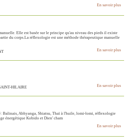
En savoir plus
nuelle. Elle est basée sur le principe qu'au niveau des pieds il existe
artie du corps.La réflexologie est une méthode thérapeutique manuelle
En savoir plus
NT
En savoir plus
SAINT-HILAIRE
: Balinais, Abhyanga, Shiatsu, Thaï à l'huile, lomi-lomi, réflexologie
sage énergétique Kobido et Dien' cham
En savoir plus