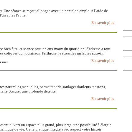
ente.Une séance se reçoit allongée avec un pantalon ample. A l’aide de
'un après l'autre.
En savoir plus
e bien être, et séance soutien aux maux du quotidien. S'adresse à tout
s coliques du nourrisson, l'arthrose, le stress,les maladies auto-im
En savoir plus
r mer
nes naturelles,manuelles, permettant de soulager douleurs,tensions,
itaire. Assurer une profonde détente.
En savoir plus
otentiel vers un espace plus grand, plus large, une possibilité à élargir
namique de vie. Cette pratique intègre avec respect votre histoir