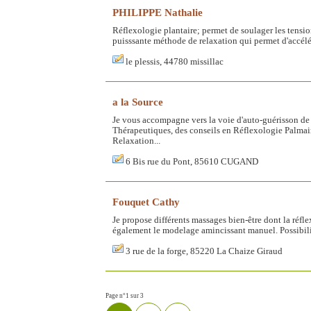
PHILIPPE Nathalie
Réflexologie plantaire; permet de soulager les tension
puisssante méthode de relaxation qui permet d'accélé
le plessis, 44780 missillac
a la Source
Je vous accompagne vers la voie d'auto-guérisson de
Thérapeutiques, des conseils en Réflexologie Palmair
Relaxation...
6 Bis rue du Pont, 85610 CUGAND
Fouquet Cathy
Je propose différents massages bien-être dont la réfle
également le modelage amincissant manuel. Possibil
3 rue de la forge, 85220 La Chaize Giraud
Page n°1 sur 3