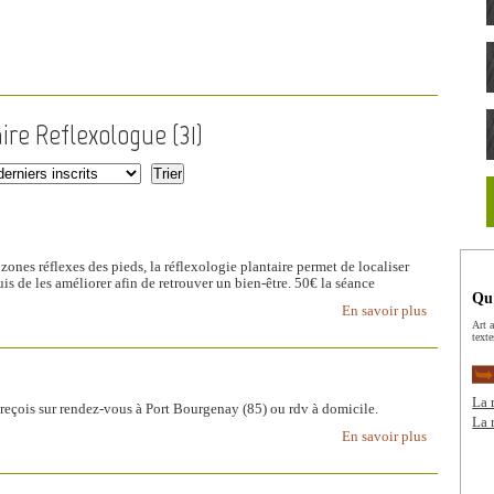
aire Reflexologue (
31
)
zones réflexes des pieds, la réflexologie plantaire permet de localiser
is de les améliorer afin de retrouver un bien-être. 50€ la séance
Qu’
En savoir plus
Art a
texte
La 
reçois sur rendez-vous à Port Bourgenay (85) ou rdv à domicile.
La 
En savoir plus