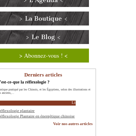
> L’Agenda <
> La Boutique <
> Le Blog <
> Abonnez-vous ! <
Derniers articles
est-ce-que la réflexologie ?
ntique pratiqué par les Chinois, et les Égyptiens, selon des illustrations et
s anciens,...
Lire la suite
réflexologie plantaire
réflexologie Plantaire en énergétique chinoise
Voir nos autres articles