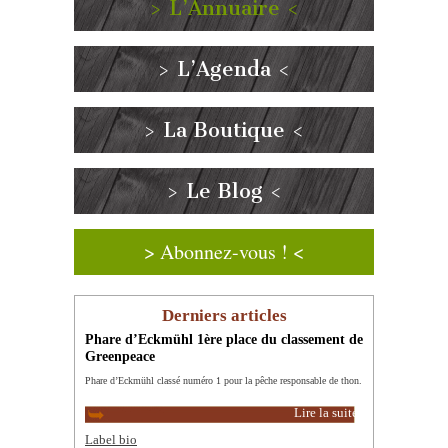
> L’Annuaire <
> L’Agenda <
> La Boutique <
> Le Blog <
> Abonnez-vous ! <
Derniers articles
Phare d’Eckmühl 1ère place du classement de
Greenpeace
Phare d’Eckmühl classé numéro 1 pour la pêche responsable de thon.
Lire la suite
Label bio