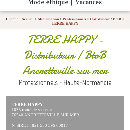
Mode éthique
Vacances
Chemin :
Accueil
>
Alimentation
>
Professionnels
>
Distributeur / BtoB
>
TERRE HAPPY
TERRE HAPPY
-
Distributeur / BtoB
Ancretteville sur mer
Professionnels - Haute-Normandie
TERRE HAPPY
1033 route de sassetot
76540 ANCRETTEVILLE SUR MER
N°SIRET : 821 580 396 00017