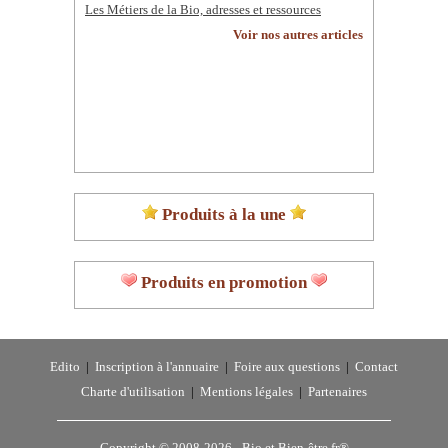
Les Métiers de la Bio, adresses et ressources
Voir nos autres articles
Produits à la une
Produits en promotion
Edito
|
Inscription à l'annuaire
|
Foire aux questions
|
Contact
Charte d'utilisation
|
Mentions légales
|
Partenaires
Copyright © 2008-2026 -
Bio et Bien-être.fr®