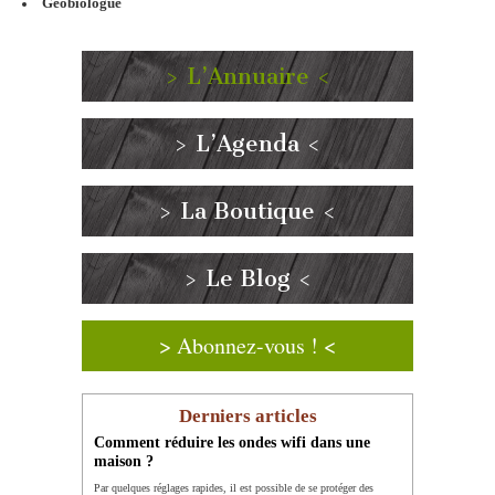
Géobiologue
> L’Annuaire <
> L’Agenda <
> La Boutique <
> Le Blog <
> Abonnez-vous ! <
Derniers articles
Comment réduire les ondes wifi dans une
maison ?
Par quelques réglages rapides, il est possible de se protéger des