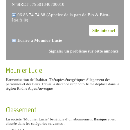
N°SIRET : 79501840700010
06 83 74 74 88 (Appelez de la part de Bio & Bien-
être.fr ®)
Site internet
Ecrire à Mounier Lucie
Signaler un problème sur cette annonce
Mounier Lucie
Harmonisation de l'habitat. Thérapies énergétiques Allégement des
personnes et des lieux Travail à distance sur photo Je me déplace dans la
région Rhône Alpes Auvergne
Classement
La société "Mounier Lucie" bénéficie d’un abonnement
Basique
et est
classée dans les catégories suivantes :