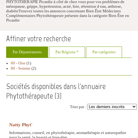
PHYTOTHERAPIE Picardie à côté de chez vous pour vos problèmes de
ménopause, grippe, hypertension, acné, foie, rétention d eau, arthrose,
diabèteTrouvez toutes les annonces concernant Bien Être Médecines
Complémentaires Phytothérapeute présente dans la catégorie Bien Être en
Picardie
Affiner votre recherche
Par Départements
Par Régions *
Par catégories
60 - Oise
(1)
80 - Somme
(2)
Sociétés disponibles dans l'annuaire
Phytothérapeute (
3
)
Trier par :
Natty Phyt'
Informations, conseil, en phytothérapie, aromathérapie et naturopathie
pour la santé, la beauté et bien-être